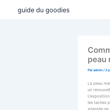
Aller
guide du goodies
au
contenu
Comme
peau 
Par
admin
/
2 j
La peau mat
un renouvell
L’exposition
les taches p
adaptée ne 