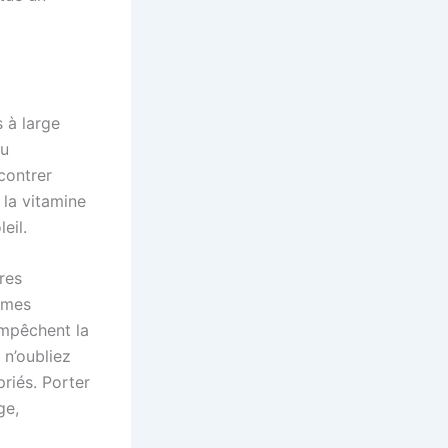
s à large
du
 contrer
 la vitamine
eil.
res
èmes
empêchent la
 n’oubliez
riés. Porter
ge,