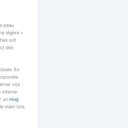
ne peau
me légère »
ches ont
ect des
lobale. En
orporelle
erver vos
 interne
ur un
mug
de main lors