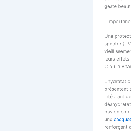
geste beauté
L’importance
Une protecti
spectre (UV
vieillisseme
leurs effets
C ou la vita
L’hydratatio
présentent 
intégrant d
déshydratati
pas de comp
une
casquet
renforçant a