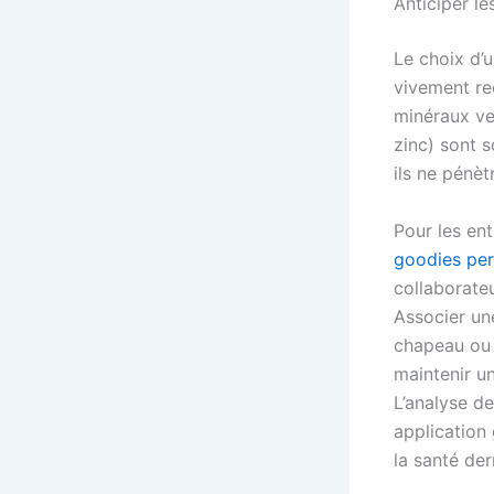
Anticiper l
Le choix d’u
vivement rec
minéraux ve
zinc) sont 
ils ne pénè
Pour les ent
goodies per
collaborateu
Associer un
chapeau ou 
maintenir u
L’analyse d
application 
la santé de