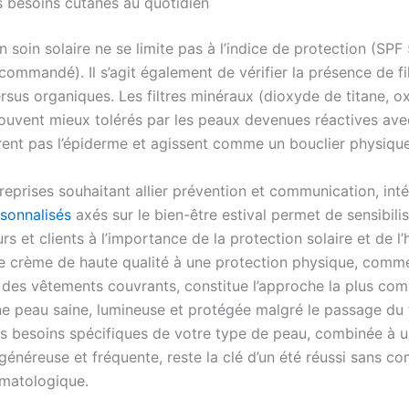
es besoins cutanés au quotidien
n soin solaire ne se limite pas à l’indice de protection (SPF
ommandé). Il s’agit également de vérifier la présence de fi
rsus organiques. Les filtres minéraux (dioxyde de titane, 
souvent mieux tolérés par les peaux devenues réactives avec
trent pas l’épiderme et agissent comme un bouclier physique
reprises souhaitant allier prévention et communication, int
sonnalisés
axés sur le bien-être estival permet de sensibili
rs et clients à l’importance de la protection solaire et de l’
e crème de haute qualité à une protection physique, comm
des vêtements couvrants, constitue l’approche la plus com
ne peau saine, lumineuse et protégée malgré le passage du
es besoins spécifiques de votre type de peau, combinée à 
généreuse et fréquente, reste la clé d’un été réussi sans c
rmatologique.