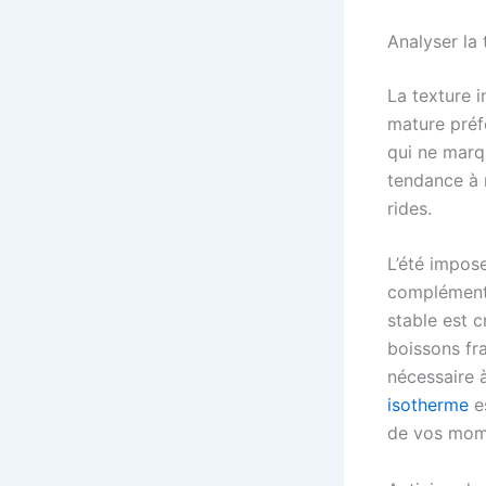
Analyser la 
La texture 
mature préf
qui ne marq
tendance à 
rides.
L’été impose
complément 
stable est c
boissons fra
nécessaire 
isotherme
es
de vos mom