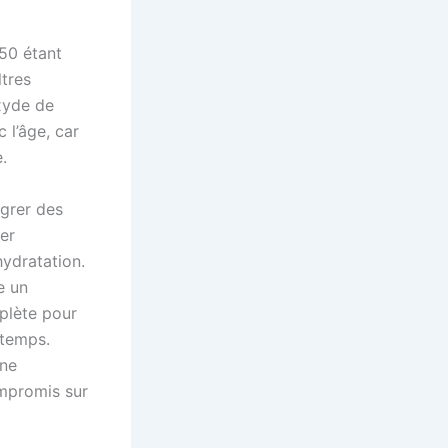
 50 étant
ltres
oxyde de
 l’âge, car
.
égrer des
ser
hydratation.
e un
plète pour
 temps.
une
ompromis sur