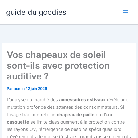
Aller
guide du goodies
au
contenu
Vos chapeaux de soleil
sont-ils avec protection
auditive ?
Par
admin
/
2 juin 2026
L’analyse du marché des
accessoires estivaux
révèle une
mutation profonde des attentes des consommateurs. Si
l’usage traditionnel d’un
chapeau de paille
ou d’une
casquette
se limite classiquement à la protection contre
les rayons UV, l’émergence de besoins spécifiques lors
d’événements de masse (festivals, grands rassemblements