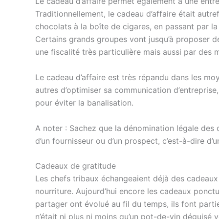
Le cadeau d’affaire permet également à une entrep
Traditionnellement, le cadeau d’affaire était autref
chocolats à la boîte de cigares, en passant par l
Certains grands groupes vont jusqu’à proposer de
une fiscalité très particulière mais aussi par des 
Le cadeau d’affaire est très répandu dans les mo
autres d’optimiser sa communication d’entreprise, 
pour éviter la banalisation.
A noter : Sachez que la dénomination légale des c
d’un fournisseur ou d’un prospect, c’est-à-dire d’u
Cadeaux de gratitude
Les chefs tribaux échangeaient déjà des cadeaux p
nourriture. Aujourd’hui encore les cadeaux ponctu
partager ont évolué au fil du temps, ils font part
n’était ni plus ni moins qu’un pot-de-vin déguisé vo