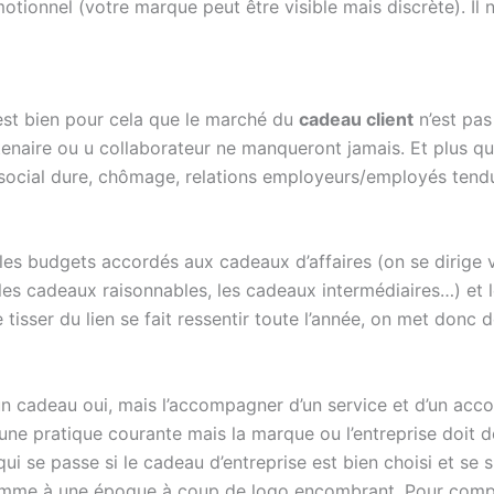
ionnel (votre marque peut être visible mais discrète). Il n
 c’est bien pour cela que le marché du
cadeau client
n’est pas
enaire ou u collaborateur ne manqueront jamais. Et plus q
e social dure, chômage, relations employeurs/employés ten
les budgets accordés aux cadeaux d’affaires (on se dirige 
, les cadeaux raisonnables, les cadeaux intermédiaires…) et
 tisser du lien se fait ressentir toute l’année, on met don
 un cadeau oui, mais l’accompagner d’un service et d’un ac
ne pratique courante mais la marque ou l’entreprise doit de 
ui se passe si le cadeau d’entreprise est bien choisi et se s
 comme à une époque à coup de logo encombrant. Pour compe