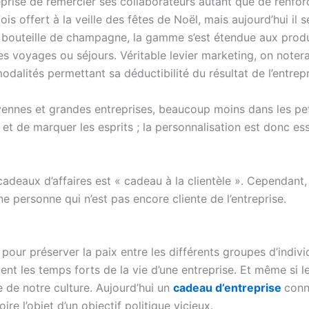
rise de remercier ses collaborateurs autant que de renforcer
ois offert à la veille des fêtes de Noël, mais aujourd’hui il 
a bouteille de champagne, la gamme s’est étendue aux produi
s voyages ou séjours. Véritable levier marketing, on noter
modalités permettant sa déductibilité du résultat de l’entrepr
yennes et grandes entreprises, beaucoup moins dans les pet
et de marquer les esprits ; la personnalisation est donc es
adeaux d’affaires est « cadeau à la clientèle ». Cependant
ne personne qui n’est pas encore cliente de l’entreprise.
our préserver la paix entre les différents groupes d’indivi
ent les temps forts de la vie d’une entreprise. Et même si
ie de notre culture. Aujourd’hui un
cadeau d’entreprise
conn
ire l’objet d’un objectif politique vicieux.