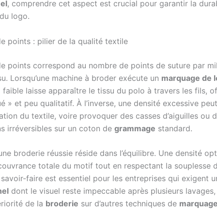
el
, comprendre cet aspect est crucial pour garantir la durab
 du logo.
 points : pilier de la qualité textile
de points correspond au nombre de points de suture par mil
ssu. Lorsqu’une machine à broder exécute un
marquage de 
 faible laisse apparaître le tissu du polo à travers les fils, o
é » et peu qualitatif. À l’inverse, une densité excessive peu
cation du textile, voire provoquer des casses d’aiguilles ou 
s irréversibles sur un coton de
grammage
standard.
une broderie réussie réside dans l’équilibre. Une densité op
couvrance totale du motif tout en respectant la souplesse d
savoir-faire est essentiel pour les entreprises qui exigent 
nel
dont le visuel reste impeccable après plusieurs lavages,
ériorité de la
broderie
sur d’autres techniques de
marquage 