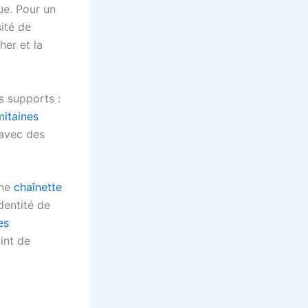
ue. Pour un
sité de
her et la
 supports :
mitaines
 avec des
une
chaînette
dentité de
es
int de