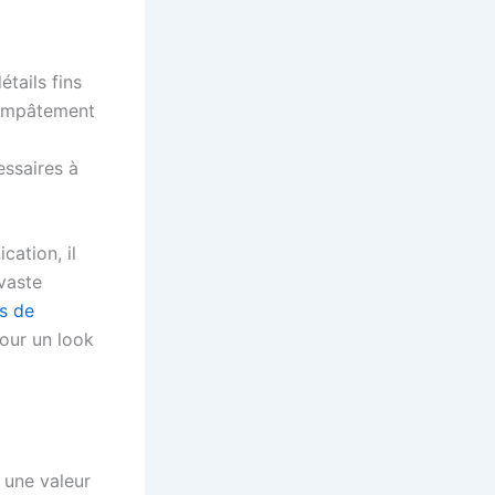
tails fins
l’empâtement
essaires à
cation, il
vaste
s de
our un look
une valeur