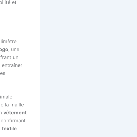
ilité et
limètre
logo
, une
ffrant un
t entraîner
des
timale
e la maille
un
vêtement
 confirmant
textile
.