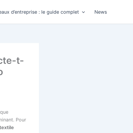
aux d’entreprise : le guide complet
News
cte-t-
o
ique
minant. Pour
textile