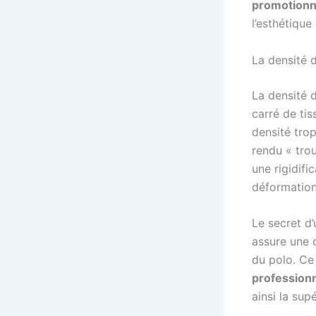
promotionn
l’esthétique
La densité de
La densité 
carré de ti
densité trop
rendu « trou
une rigidifi
déformation
Le secret d’
assure une 
du polo. Ce 
profession
ainsi la sup