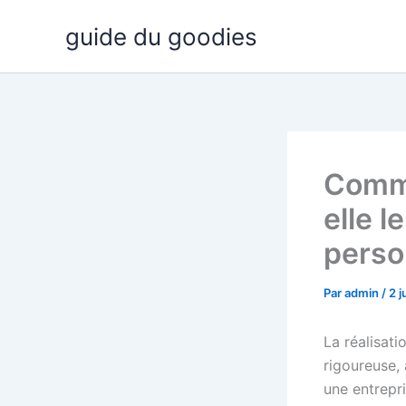
Aller
guide du goodies
au
contenu
Comme
elle l
perso
Par
admin
/
2 j
La réalisati
rigoureuse, 
une entrepr