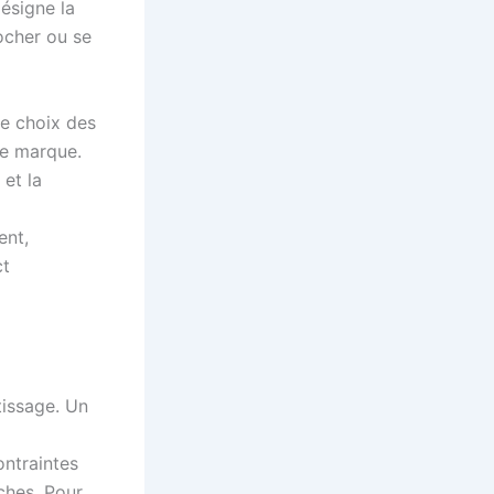
désigne la
locher ou se
 le choix des
de marque.
 et la
ent,
ct
tissage. Un
ontraintes
ches. Pour