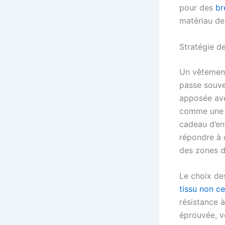
pour des
br
matériau de
Stratégie de
Un vêtement 
passe souven
apposée av
comme un
cadeau d’ent
répondre à 
des zones d
Le choix de
tissu non ce
résistance à
éprouvée, vo