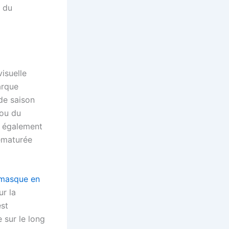
e du
isuelle
rque
de saison
 ou du
 également
rématurée
masque en
ur la
est
e sur le long