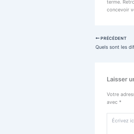
terme. Retr
concevoir vo
PRÉCÉDENT
Laisser 
Votre adres
avec
*
Écrivez
ici…