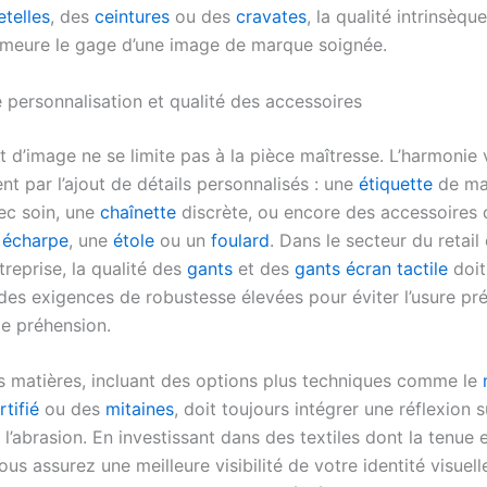
etelles
, des
ceintures
ou des
cravates
, la qualité intrinsèqu
meure le gage d’une image de marque soignée.
 personnalisation et qualité des accessoires
d’image ne se limite pas à la pièce maîtresse. L’harmonie v
t par l’ajout de détails personnalisés : une
étiquette
de ma
ec soin, une
chaînette
discrète, ou encore des accessoires 
e
écharpe
, une
étole
ou un
foulard
. Dans le secteur du retail
reprise, la qualité des
gants
et des
gants écran tactile
doit
des exigences de robustesse élevées pour éviter l’usure p
e préhension.
s matières, incluant des options plus techniques comme le
rtifié
ou des
mitaines
, doit toujours intégrer une réflexion s
 l’abrasion. En investissant dans des textiles dont la tenue 
us assurez une meilleure visibilité de votre identité visuell