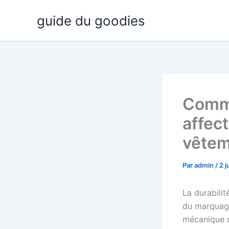
Aller
guide du goodies
au
contenu
Comme
affect
vêtem
Par
admin
/
2 j
La durabilit
du marquage
mécanique de