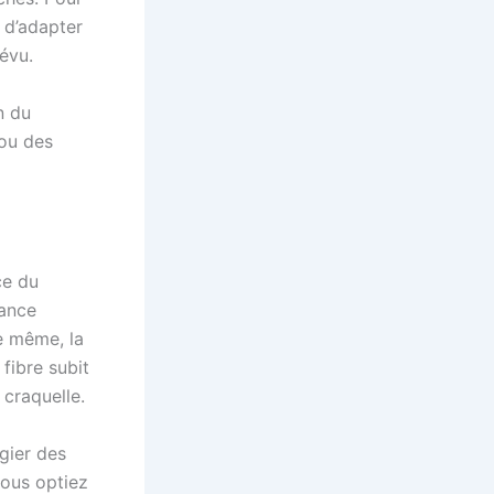
 d’adapter
révu.
n du
ou des
ce du
tance
De même, la
 fibre subit
 craquelle.
gier des
vous optiez