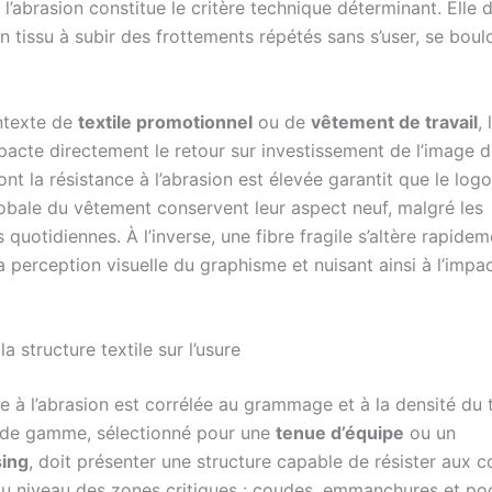
 l’abrasion constitue le critère technique déterminant. Elle 
n tissu à subir des frottements répétés sans s’user, se bou
ntexte de
textile promotionnel
ou de
vêtement de travail
,
pacte directement le retour sur investissement de l’image 
ont la résistance à l’abrasion est élevée garantit que le logo
lobale du vêtement conservent leur aspect neuf, malgré les
ns quotidiennes. À l’inverse, une fibre fragile s’altère rapidem
 perception visuelle du graphisme et nuisant ainsi à l’impa
la structure textile sur l’usure
e à l’abrasion est corrélée au grammage et à la densité du 
t de gamme, sélectionné pour une
tenue d’équipe
ou un
ing
, doit présenter une structure capable de résister aux c
 au niveau des zones critiques : coudes, emmanchures et po