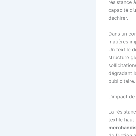
résistance à
capacité d’u
déchirer.
Dans un co
matières im
Un textile d
structure g
sollicitatio
dégradant la
publicitaire.
L’impact de 
La résistanc
textile hau
merchandis
de friction