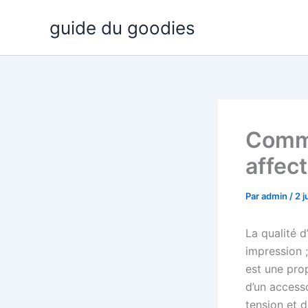
Aller
guide du goodies
au
contenu
Comme
affect
Par
admin
/
2 j
La qualité d
impression ;
est une pro
d’un accesso
tension et d