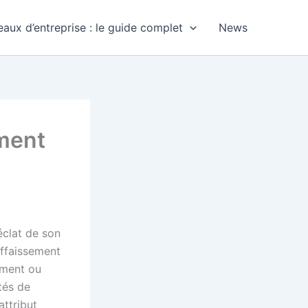
aux d’entreprise : le guide complet
News
ement
?
’éclat de son
affaissement
ement ou
tés de
 attribut