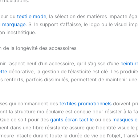
rticulations.
teur du
textile mode
, la sélection des matières impacte éga
u
marquage
. Si le support s’affaisse, le logo ou le visuel im
on inesthétique.
n de la longévité des accessoires
ir l’aspect neuf d’un accessoire, qu’il s’agisse d’une
ceintur
tte
décorative, la gestion de l’élasticité est clé. Les produit
es renforts, parfois dissimulés, permettent de maintenir un
rises qui commandent des
textiles promotionnels
doivent pri
nt la structure moléculaire est conçue pour résister à la f
Que ce soit pour des
gants écran tactile
ou des
masques en
ment dans une fibre résistante assure que l’identité visuelle
emeure intacte durant toute la durée de vie de l’objet, trans