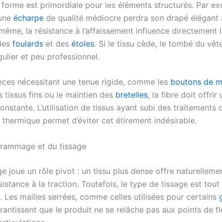
 forme est primordiale pour les éléments structurés. Par e
une
écharpe
de qualité médiocre perdra son drapé élégant a
même, la résistance à l’affaissement influence directement 
 des
foulards
et des
étoles
. Si le tissu cède, le tombé du vê
gulier et peu professionnel.
èces nécessitant une tenue rigide, comme les
boutons de m
s tissus fins ou le maintien des
bretelles
, la fibre doit offrir
onstante. L’utilisation de tissus ayant subi des traitements 
n thermique permet d’éviter cet étirement indésirable.
grammage et du tissage
 joue un rôle pivot : un tissu plus dense offre naturelleme
sistance à la traction. Toutefois, le type de tissage est tout
. Les mailles serrées, comme celles utilisées pour certains
arantissent que le produit ne se relâche pas aux points de f