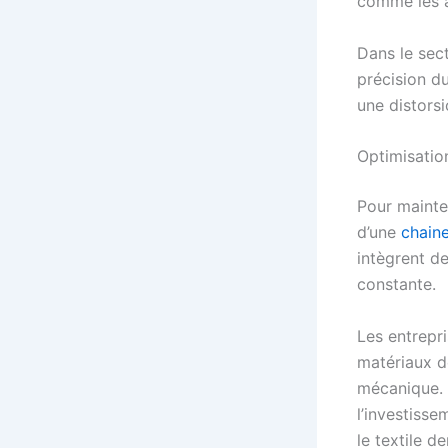
comme les a
Dans le sec
précision d
une distorsi
Optimisatio
Pour mainten
d’une
chaine
intègrent d
constante.
Les entrep
matériaux do
mécanique. 
l’investisse
le textile d