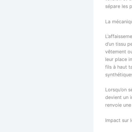
sépare les p
La mécaniqu
L’affaissem
d’un tissu p
vêtement ou
leur place i
fils à haut 
synthétique
Lorsqu’on s
devient un 
renvoie une
Impact sur l