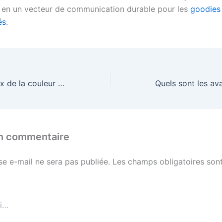
 en un vecteur de communication durable pour les
goodies
és
.
Comment le choix de la couleur du fil affecte-t-il le rendu des dégradés sur un vêtement personnalisé ?
un commentaire
se e-mail ne sera pas publiée.
Les champs obligatoires sont