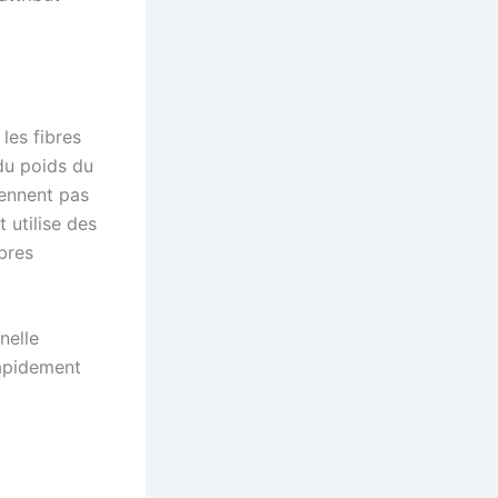
les fibres
 du poids du
rennent pas
t utilise des
ibres
nelle
rapidement