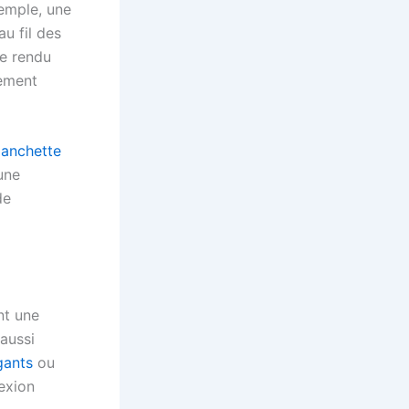
xemple, une
u fil des
le rendu
tement
anchette
 une
de
nt une
 aussi
gants
ou
lexion