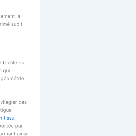
lement la
primé subit
e
textile ou
s qui
e géométrie
vilégier des
atigue
 tissu
,
 portée par
formant ainsi