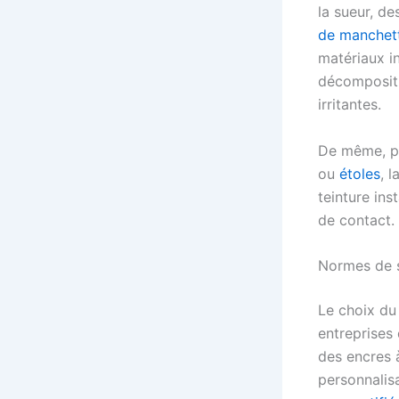
la sueur, d
de manchet
matériaux i
décompositi
irritantes.
De même, po
ou
étoles
, 
teinture ins
de contact.
Normes de s
Le choix du 
entreprises
des encres à
personnalis