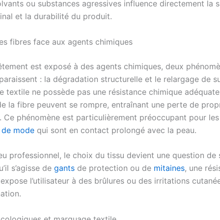
solvants ou substances agressives influence directement la 
 final et la durabilité du produit.
des fibres face aux agents chimiques
êtement est exposé à des agents chimiques, deux phénom
paraissent : la dégradation structurelle et le relargage de 
le textile ne possède pas une résistance chimique adéquate,
e la fibre peuvent se rompre, entraînant une perte de prop
 Ce phénomène est particulièrement préoccupant pour les
s de mode
qui sont en contact prolongé avec la peau.
eu professionnel, le choix du tissu devient une question de 
’il s’agisse de
gants
de protection ou de
mitaines
, une rés
 expose l’utilisateur à des brûlures ou des irritations cutan
ation.
icologiques et marquage textile