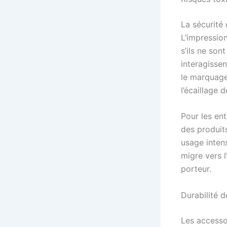
La sécurité 
L’impression
s’ils ne so
interagissen
le marquage 
l’écaillage 
Pour les en
des produits
usage inten
migre vers l
porteur.
Durabilité 
Les accessoi