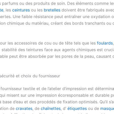
es parfums ou des produits de soin. Des éléments comme l
te
, les
ceintures
ou les
bretelles
doivent être fabriqués ave
nertes. Une faible résistance peut entraîner une oxydation 
on chimique du matériau, créant des bords tranchants ou 
ur les accessoires de cou ou de tête tels que les
foulards
la stabilité des teintures face aux agents chimiques est cruc
table peut être absorbée par les pores de la peau, causant d
écurité et choix du fournisseur
fournisseur textile et de l’atelier d’impression est détermin
 qui misent sur une impression écoresponsable et durable pr
 base d’eau et des procédés de fixation optimisés. Qu’il s’a
ation de
cravates
, de
chaînettes
, d’
étiquettes
ou de
masque