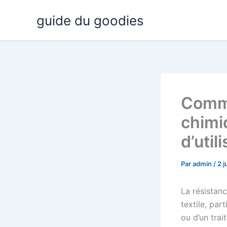
Aller
guide du goodies
au
contenu
Comme
chimiq
d’util
Par
admin
/
2 j
La résistanc
textile, par
ou d’un tra