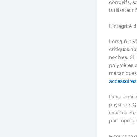
corrosifs, 
l’utilisateur
L’intégrité 
Lorsqu’un v
critiques ap
nocives. Si 
polymères d
mécaniques.
accessoire
Dans le mili
physique. Qu
insuffisante
par imprégn
Risques tox