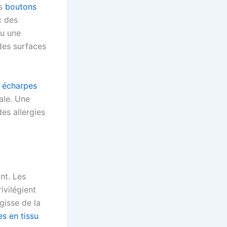
es
boutons
c des
ou une
des surfaces
,
écharpes
iale. Une
es allergies
ant. Les
ivilégient
gisse de la
s en tissu