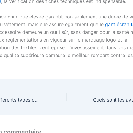
s
, la vérification des fiches techniques est indispensable.
nce chimique élevée garantit non seulement une durée de v
u vêtement, mais elle assure également que le
gant écran t
accessoire demeure un outil sûr, sans danger pour la santé 
x réglementations en vigueur sur le marquage logo et la
tion des textiles d’entreprise. L’investissement dans des m
e qualité supérieure demeure le meilleur rempart contre les
Quels sont les différents types de cols pour les vêtements personnalisés pour bébés ?
un commentaire