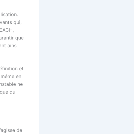
lisation.
vants qui,
REACH,
arantir que
nt ainsi
finition et
e, même en
nstable ne
sique du
’agisse de