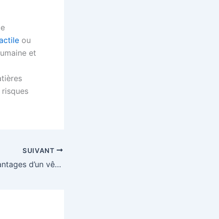
ie
actile
ou
humaine et
atières
 risques
SUIVANT
Quels sont les avantages d’un vêtement personnalisé pour les événements de musique du monde ?