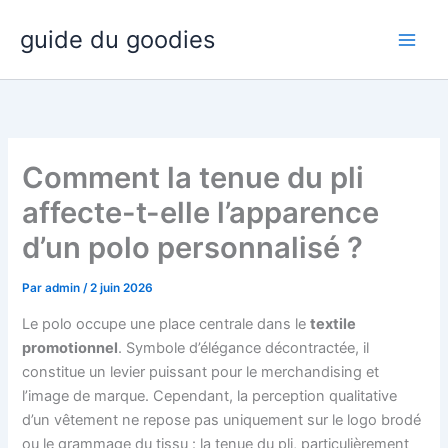
Aller
guide du goodies
au
contenu
Comment la tenue du pli
affecte-t-elle l’apparence
d’un polo personnalisé ?
Par
admin
/
2 juin 2026
Le polo occupe une place centrale dans le
textile
promotionnel
. Symbole d’élégance décontractée, il
constitue un levier puissant pour le merchandising et
l’image de marque. Cependant, la perception qualitative
d’un vêtement ne repose pas uniquement sur le logo brodé
ou le grammage du tissu : la tenue du pli, particulièrement