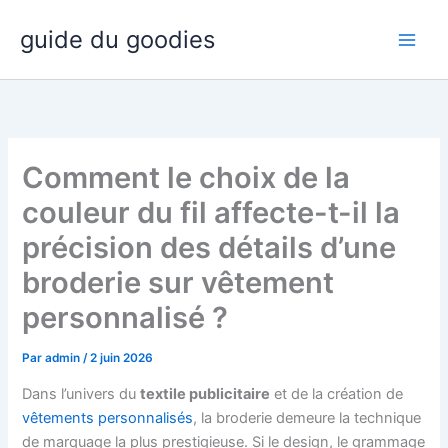
Aller
guide du goodies
au
contenu
Comment le choix de la
couleur du fil affecte-t-il la
précision des détails d’une
broderie sur vêtement
personnalisé ?
Par
admin
/
2 juin 2026
Dans l’univers du
textile publicitaire
et de la création de
vêtements personnalisés
, la broderie demeure la technique
de marquage la plus prestigieuse. Si le design, le grammage