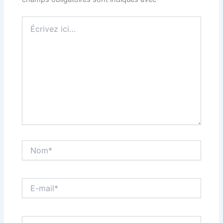
Écrivez
ici…
Nom*
E-
mail*
Site