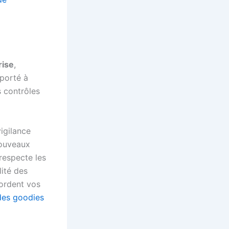
rise
,
 porté à
s contrôles
igilance
ouveaux
respecte les
ité des
cordent vos
 des goodies