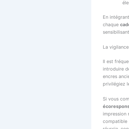
éle
En intégran
chaque
cad
sensibilisan
La vigilanc
Il est fréqu
introduire d
encres anci
privilégiez
Si vous co
écorespons
impression 
compatible a
réussie, co