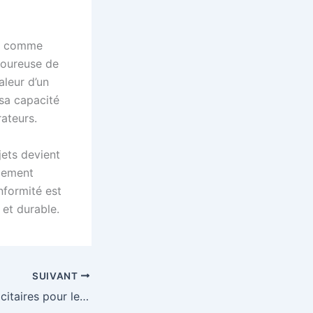
ts comme
igoureuse de
aleur d’un
sa capacité
rateurs.
jets devient
agement
nformité est
 et durable.
SUIVANT
Quels objets publicitaires pour les agences de communication événementielle en 2026 ?