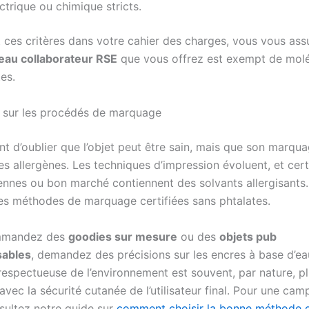
ctrique ou chimique stricts.
t ces critères dans votre cahier des charges, vous vous as
eau collaborateur RSE
que vous offrez est exempt de mol
tes.
e sur les procédés de marquage
ent d’oublier que l’objet peut être sain, mais que son marqu
es allergènes. Les techniques d’impression évoluent, et cer
ennes ou bon marché contiennent des solvants allergisants
 les méthodes de marquage certifiées sans phtalates.
mmandez des
goodies sur mesure
ou des
objets pub
ables
, demandez des précisions sur les encres à base d’ea
respectueuse de l’environnement est souvent, par nature, p
vec la sécurité cutanée de l’utilisateur final. Pour une ca
nsultez notre guide sur
comment choisir la bonne méthode 