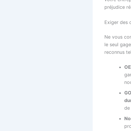
préjudice ré
Exiger des c
Ne vous cont
le seul gage
reconnus tel
OE
gar
no
GO
du
de 
No
pr