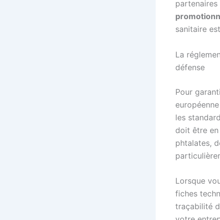
partenaires 
promotionn
sanitaire e
La réglemen
défense
Pour garanti
européenne 
les standar
doit être en
phtalates, 
particulièr
Lorsque vou
fiches tech
traçabilité 
votre entrep