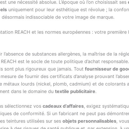
est une nécessité absolue. L’époque où l’on choisissait ses
els
uniquement pour leur esthétique est révolue ; la confor
st désormais indissociable de votre image de marque.
tation REACH et les normes européennes : votre première 
r l’absence de substances allergènes, la maîtrise de la rég
REACH est le socle de toute politique d’achat responsable
ds sont plus rigoureux que jamais. Tout
fournisseur de goo
 mesure de fournir des certificats d’analyse prouvant l’abs
de métaux lourds (nickel, plomb, cadmium) et de colorants 
ement dans le domaine du
textile publicitaire
.
s sélectionnez vos
cadeaux d’affaires
, exigez systématiq
niques de conformité. Si un fabricant ne peut pas démontrer
des teintures utilisées sur ses
objets personnalisables
, vou
rise à des risques de santé publique et, par extension, à u