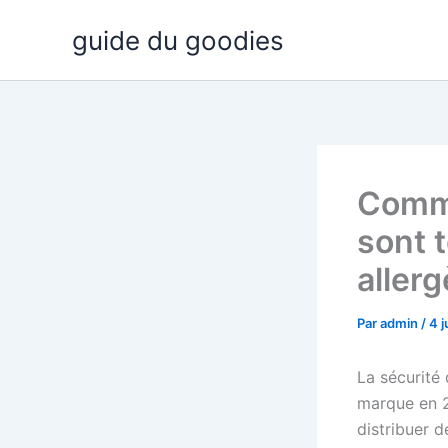
Aller
guide du goodies
au
contenu
Comme
sont 
aller
Par
admin
/
4 
La sécurité 
marque en 2
distribuer 