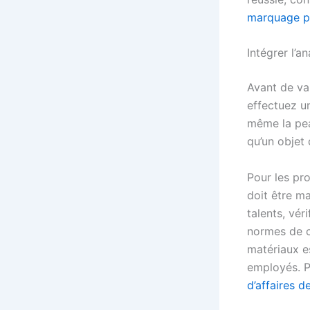
marquage p
Intégrer l’a
Avant de v
effectuez u
même la pea
qu’un objet
Pour les pro
doit être m
talents, vér
normes de c
matériaux e
employés. P
d’affaires d