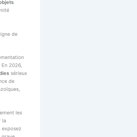
objets
mité
ligne de
lementation
. En 2026,
dies
sérieux
ence de
azoïques,
uement les
 la
s exposez
n grave