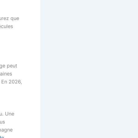
surez que
écules
age peut
taines
. En 2026,
u. Une
lus
mpagne
de