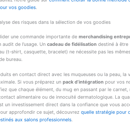
our vos goodies
.
nalyse des risques dans la sélection de vos goodies
alider une commande importante de
merchandising entrep
n audit de l’usage. Un
cadeau de fidélisation
destiné à être
u (t-shirt, casquette, bracelet) ne nécessite pas les même
 de bureau.
duits en contact direct avec les muqueuses ou la peau, la v
aximale. Si vous préparez un
pack d’intégration
pour vos n
ifiez que chaque élément, du mug en passant par le carnet, 
ontact alimentaire ou de innocuité dermatologique. La qual
st un investissement direct dans la confiance que vous ac
our approfondir ce sujet, découvrez
quelle stratégie pour
estinés aux salons professionnels
.