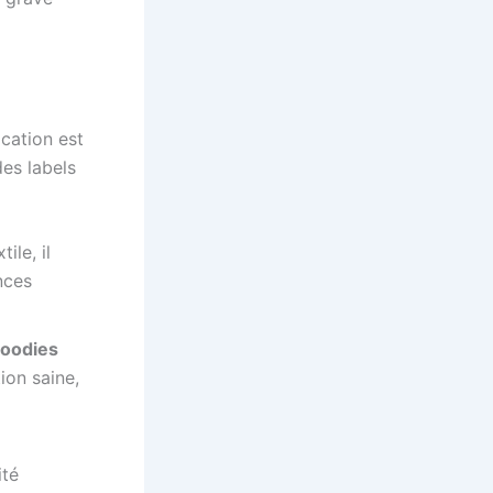
ication est
des labels
ile, il
nces
oodies
ion saine,
ité