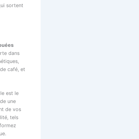
ui sortent
ouées
orte dans
hétiques,
de café, et
le est le
de une
nt de vos
ité, tels
sformez
ue.