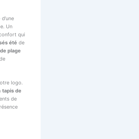
 d’une
le. Un
confort qui
sés été
de
 de plage
 de
otre logo.
n
tapis de
ents de
présence