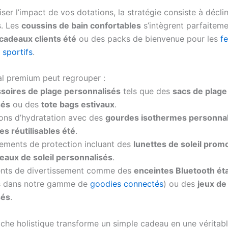
er l’impact de vos dotations, la stratégie consiste à déclin
s. Les
coussins de bain confortables
s’intègrent parfaitem
cadeaux clients été
ou des packs de bienvenue pour les
fe
sportifs
.
val premium peut regrouper :
soires de plage personnalisés
tels que des
sacs de plage
sés
ou des
tote bags estivaux
.
ions d’hydratation avec des
gourdes isothermes personna
les réutilisables été
.
ements de protection incluant des
lunettes de soleil prom
eaux de soleil personnalisés
.
ents de divertissement comme des
enceintes Bluetooth é
es dans notre gamme de
goodies connectés
) ou des
jeux de
sés
.
che holistique transforme un simple cadeau en une véritab