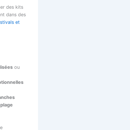
er des kits
ent dans des
stivals et
lisées
ou
otionnelles
tanches
 plage
le