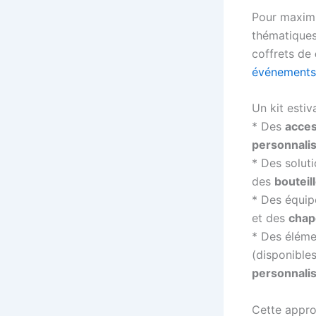
Pour maximis
thématique
coffrets de
événements 
Un kit esti
* Des
acces
personnali
* Des solut
des
bouteil
* Des équip
et des
chap
* Des élém
(disponibl
personnali
Cette appro