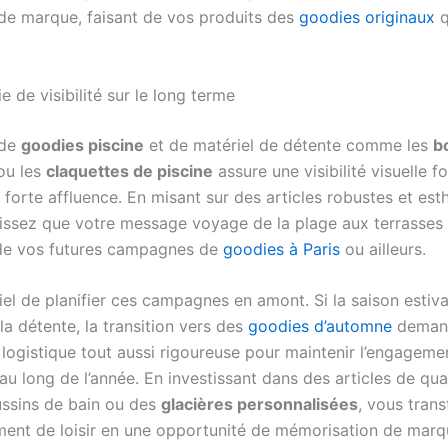
de marque, faisant de vos produits des
goodies originaux
q
e de visibilité sur le long terme
 de
goodies piscine
et de matériel de détente comme les
b
ou les
claquettes de piscine
assure une visibilité visuelle f
 forte affluence. En misant sur des articles robustes et est
issez que votre message voyage de la plage aux terrasses 
de vos futures campagnes de
goodies à Paris
ou ailleurs.
tiel de planifier ces campagnes en amont. Si la saison estiva
a détente, la transition vers des
goodies d’automne
deman
 logistique tout aussi rigoureuse pour maintenir l’engageme
 au long de l’année. En investissant dans des articles de qual
ssins de bain ou des
glacières personnalisées
, vous tran
nt de loisir en une opportunité de mémorisation de marq