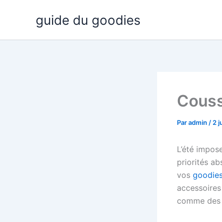
Aller
guide du goodies
au
contenu
Couss
Par
admin
/
2 j
L’été impose
priorités ab
vos
goodies
accessoires
comme des ob