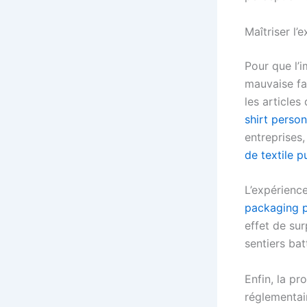
Maîtriser l’
Pour que l’i
mauvaise fac
les articles
shirt perso
entreprises, 
de textile pu
L’expérienc
packaging p
effet de su
sentiers bat
Enfin, la pr
réglementair