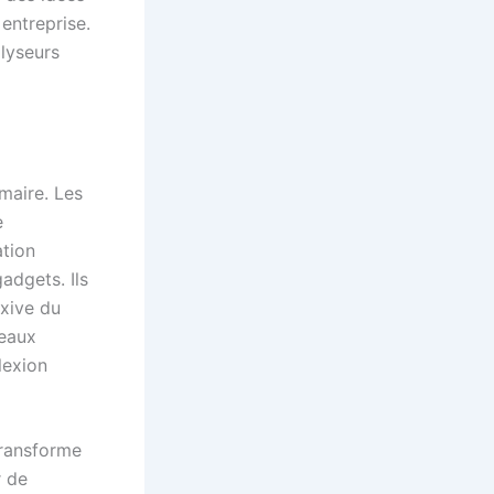
 entreprise.
alyseurs
imaire. Les
e
ation
adgets. Ils
exive du
deaux
lexion
transforme
r de