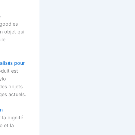
e
 goodies
n objet qui
ule
alisés pour
duit est
ylo
des objets
ges actuels.
on
la dignité
e et la