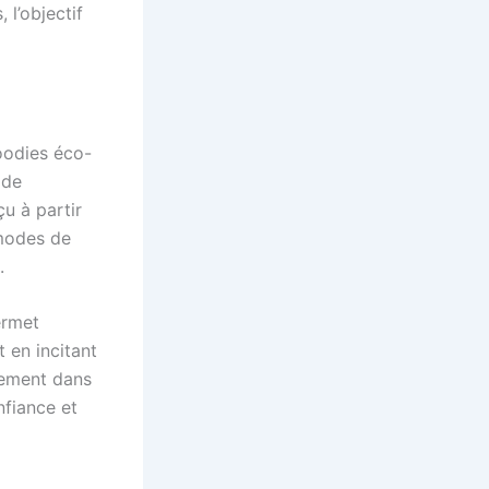
l’objectif
oodies éco-
 de
u à partir
 modes de
.
rmet
t en incitant
itement dans
nfiance et