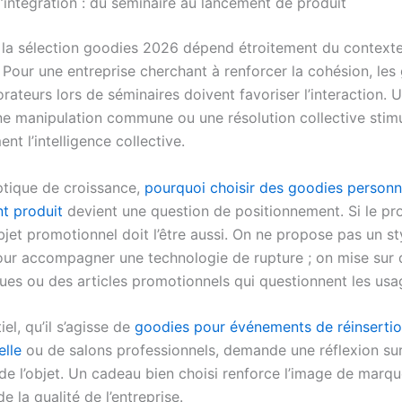
’intégration : du séminaire au lancement de produit
 la sélection goodies 2026 dépend étroitement du context
n. Pour une entreprise cherchant à renforcer la cohésion, les
rateurs lors de séminaires doivent favoriser l’interaction. U
ne manipulation commune ou une résolution collective stim
t l’intelligence collective.
tique de croissance,
pourquoi choisir des goodies personn
t produit
devient une question de positionnement. Si le pro
’objet promotionnel doit l’être aussi. On ne propose pas un st
our accompagner une technologie de rupture ; on mise sur 
ues ou des articles promotionnels qui questionnent les usa
el, qu’il s’agisse de
goodies pour événements de réinserti
elle
ou de salons professionnels, demande une réflexion sur 
 de l’objet. Un cadeau bien choisi renforce l’image de marqu
e la qualité de l’entreprise.