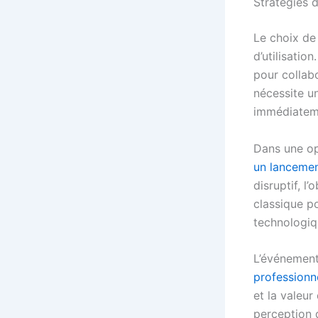
Stratégies d
Le choix de
d’utilisatio
pour collabo
nécessite u
immédiatemen
Dans une op
un lancemen
disruptif, l
classique p
technologiq
L’événementi
professionn
et la valeur
perception d