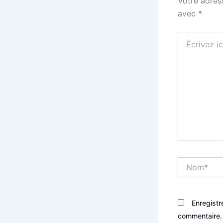
Votre adres
avec
*
Écrivez
ici…
Nom*
Enregistr
commentaire.