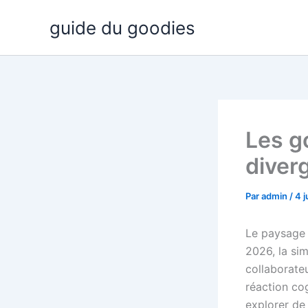
Aller
guide du goodies
au
contenu
Les g
diver
Par
admin
/
4 
Le paysage 
2026, la sim
collaborate
réaction cog
explorer de