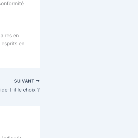
conformité
taires en
 esprits en
SUIVANT
de-t-il le choix ?