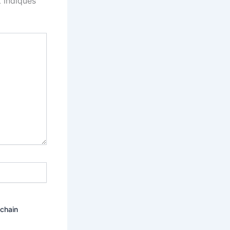
 indiqués
ochain