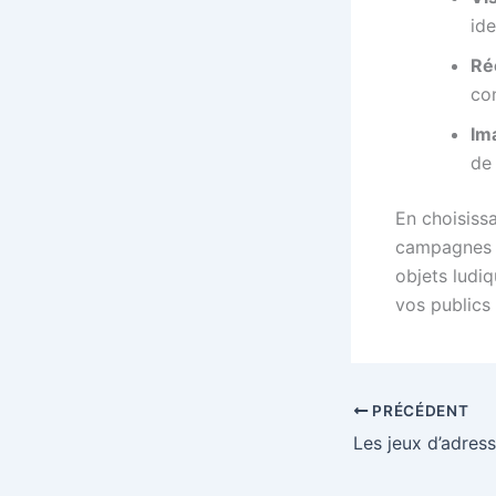
ide
Ré
con
Im
de
En choisiss
campagnes m
objets ludiq
vos publics 
PRÉCÉDENT
Les jeux d’adress