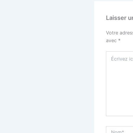
Laisser 
Votre adres
avec
*
Écrivez
ici…
Nom*