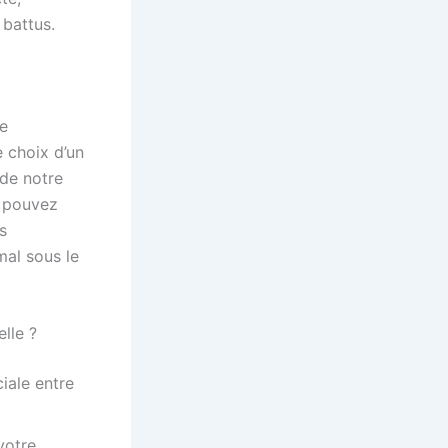
 battus.
de
 choix d’un
 de notre
s pouvez
s
mal sous le
lle ?
ciale entre
votre