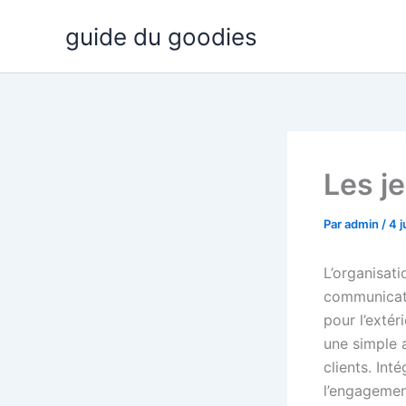
Aller
guide du goodies
au
contenu
Les je
Par
admin
/
4 
L’organisat
communicatio
pour l’exté
une simple 
clients. Int
l’engagemen