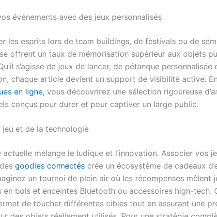
os événements avec des jeux personnalisés
 les esprits lors de team buildings, de festivals ou de sémi
se offrent un taux de mémorisation supérieur aux objets pub
Qu’il s’agisse de jeux de lancer, de pétanque personnalisée 
, chaque article devient un support de visibilité active. E
ues en ligne
, vous découvrirez une sélection rigoureuse d’ar
ls conçus pour durer et pour captiver un large public.
u jeu et de la technologie
actuelle mélange le ludique et l’innovation. Associer vos j
 des
goodies connectés
crée un écosystème de cadeaux d’e
maginez un tournoi de plein air où les récompenses mêlent 
s en bois et enceintes Bluetooth ou accessoires high-tech. 
rmet de toucher différentes cibles tout en assurant une p
ur des objets réellement utilisés. Pour une stratégie complè