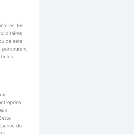
naires, les
licitaires
ou de sets
n parcourant
ticles
eux
ntreprise
jeux
Cette
résence de
te,