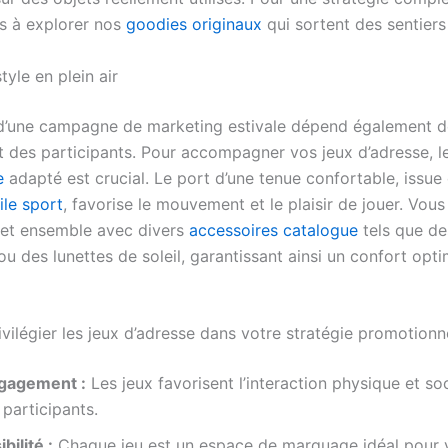
as à explorer nos
goodies originaux
qui sortent des sentiers
tyle en plein air
é d’une campagne de marketing estivale dépend également 
t des participants. Pour accompagner vos jeux d’adresse, le
e
adapté est crucial. Le port d’une tenue confortable, issue
ile sport
, favorise le mouvement et le plaisir de jouer. Vou
et ensemble avec divers
accessoires catalogue
tels que de
u des lunettes de soleil, garantissant ainsi un confort opti
vilégier les jeux d’adresse dans votre stratégie promotionne
gagement :
Les jeux favorisent l’interaction physique et so
 participants.
ibilité :
Chaque jeu est un espace de marquage idéal pour 