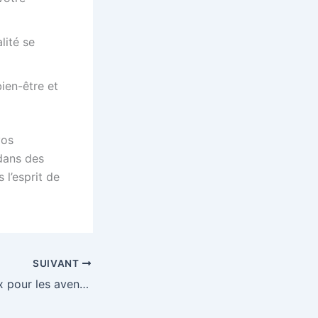
lité se
ien-être et
vos
dans des
 l’esprit de
SUIVANT
Les idées cadeaux pour les aventuriers de l’été