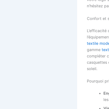
n’hésitez p
Confort et s
L’efficacit
l’équipemen
textile mod
gamme
text
compléter c
casquettes o
soleil.
Pourquoi pri
En
les
Vis