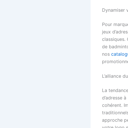
Dynamiser v
Pour marquer
jeux d’adres
classiques. 
de badminton
nos
catalog
promotionne
L’alliance d
La tendance 
d’adresse à
cohérent. I
traditionnel
approche pe
votre logo s