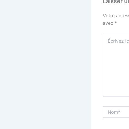
Laisser 
Votre adres
avec
*
Écrivez
ici…
Nom*