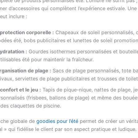
ète de produits personnalisés été. L’ombre ne suffit pas ; 
er d’accessoires qui complètent l’expérience estivale. Une 
ut inclure :
protection corporelle :
Chapeaux de soleil personnalisés, 
dées été, bobs publicitaires et lunettes de soleil promotion
ydratation :
Gourdes isothermes personnalisées et bouteill
tilisables été pour maintenir la fraîcheur.
rganisation de plage :
Sacs de plage personnalisés, tote b
ivaux, serviettes de plage publicitaires et trousses de toile
confort et le jeu :
Tapis de pique-nique, nattes de plage, j
rsonnalisés (frisbees, ballons de plage) et même des bouée
des claquettes de piscine.
oche globale de
goodies pour l’été
permet de créer un vérita
al » qui fidélise le client par son aspect pratique et ludique.