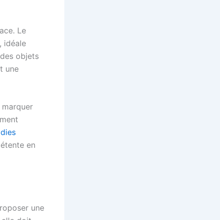
ace. Le
 idéale
 des objets
nt une
 marquer
ement
dies
détente en
 proposer une