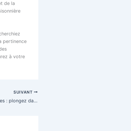
t de la
aisonnière
cherchiez
la pertinence
 des
rez à votre
SUIVANT
Goodies aquatiques : plongez dans l’amusement