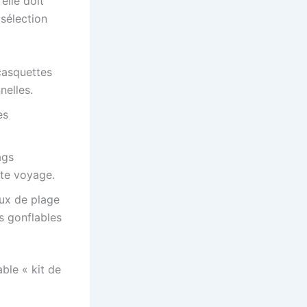
elle doit
sélection
casquettes
nelles.
es
ags
tte voyage.
eux de plage
s gonflables
ble « kit de