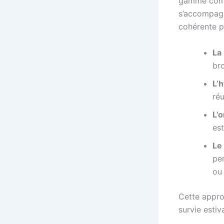
gamme compl
s’accompagn
cohérente pe
La 
bro
L’h
réu
L’o
est
Le 
pe
ou 
Cette appr
survie estiv