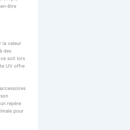
ien-être
 la valeur
à des
ce soit lors
te UV offre
 accessoires
 son
 un repère
timale pour