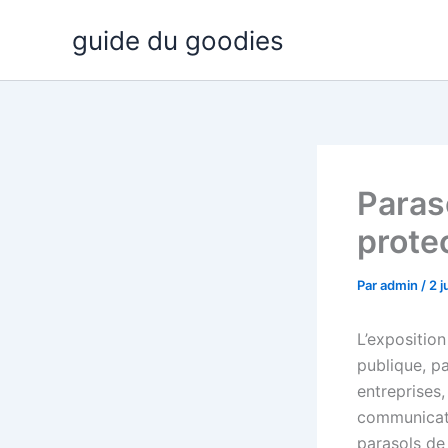
Aller
guide du goodies
au
contenu
Paras
prote
Par
admin
/
2 j
L’expositio
publique, pa
entreprises
communicatio
parasols de