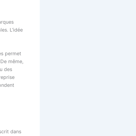
arques
les. L’idée
es permet
. De même,
ou des
reprise
ondent
scrit dans