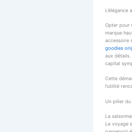
L’élégance 
Opter pour 
marque haut
accessoire s
goodies ori
aux détails.
capital symp
Cette démar
l’utilité re
Un pilier d
La saisonnal
Le voyage es
passeport é