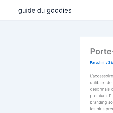
Aller
guide du goodies
au
contenu
Porte
Par
admin
/
2 j
L’accessoir
utilitaire d
désormais c
premium. Pou
branding so
les plus pré