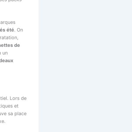
marques
és été
. On
ratation,
nettes de
n un
deaux
tiel. Lors de
tiques et
uve sa place
xe.