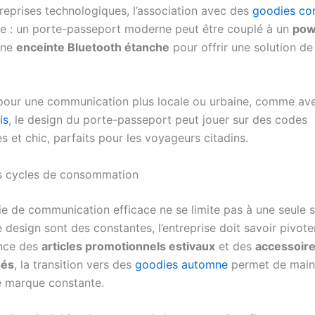
treprises technologiques, l’association avec des
goodies co
e : un porte-passeport moderne peut être couplé à un
pow
une
enceinte Bluetooth étanche
pour offrir une solution de
, pour une communication plus locale ou urbaine, comme av
is
, le design du porte-passeport peut jouer sur des codes
 et chic, parfaits pour les voyageurs citadins.
es cycles de consommation
e de communication efficace ne se limite pas à une seule sa
 design sont des constantes, l’entreprise doit savoir pivote
ence des
articles promotionnels estivaux
et des
accessoire
sés
, la transition vers des
goodies automne
permet de maint
 marque constante.