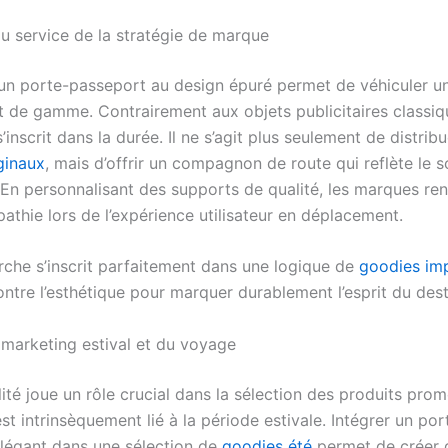
au service de la stratégie de marque
un porte-passeport au design épuré permet de véhiculer u
 de gamme. Contrairement aux objets publicitaires classiq
’inscrit dans la durée. Il ne s’agit plus seulement de distrib
ginaux
, mais d’offrir un compagnon de route qui reflète le 
 En personnalisant des supports de qualité, les marques ren
athie lors de l’expérience utilisateur en déplacement.
che s’inscrit parfaitement dans une logique de
goodies im
ncontre l’esthétique pour marquer durablement l’esprit du dest
u marketing estival et du voyage
ité joue un rôle crucial dans la sélection des produits prom
t intrinsèquement lié à la période estivale. Intégrer un por
légant dans une sélection de
goodies été
permet de créer 