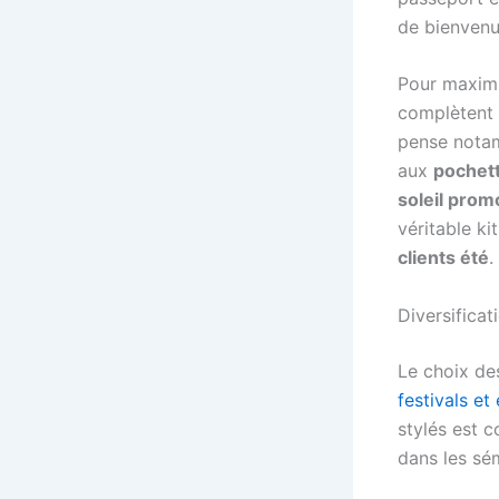
de bienvenu
Pour maximi
complètent 
pense not
aux
pochet
soleil prom
véritable ki
clients été
.
Diversificat
Le choix des
festivals e
stylés est c
dans les sé