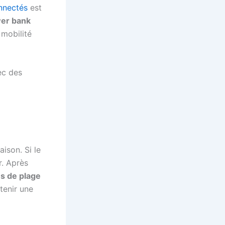
nnectés
est
er bank
 mobilité
ec des
ison. Si le
r. Après
s de plage
enir une