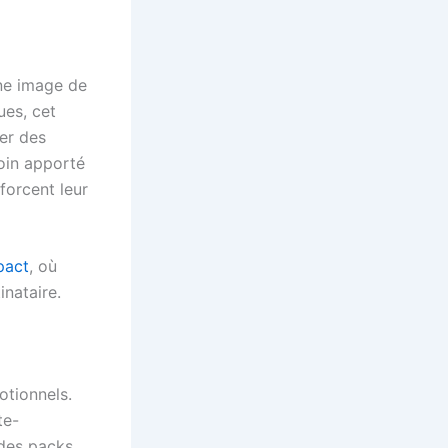
ne image de
ues, cet
uer des
soin apporté
forcent leur
pact
, où
inataire.
otionnels.
te-
des packs