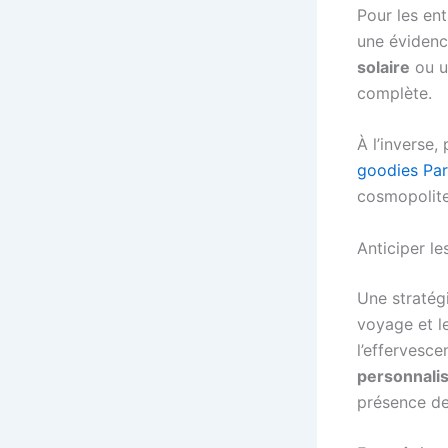
Pour les en
une évidenc
solaire
ou 
complète.
À l’inverse
goodies Par
cosmopolites
Anticiper l
Une stratégi
voyage et le
l’effervesc
personnali
présence de