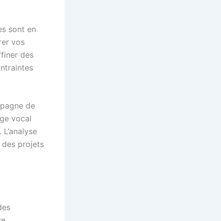
es sont en
rer vos
finer des
ntraintes
pagne de
nge vocal
. L’analyse
r des projets
des
e,