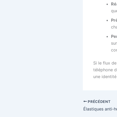
Réa
qu
Pré
ch
Pe
su
co
Si le flux 
téléphone d
une identit
PRÉCÉDENT
Élastiques anti-h