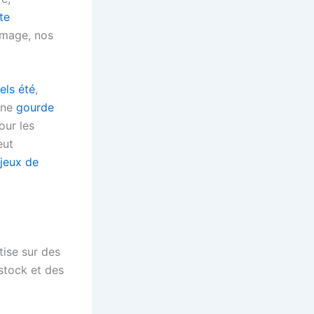
te
image, nos
els été
,
une
gourde
our les
eut
jeux de
tise sur des
 stock et des