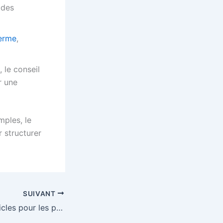
 des
erme
,
, le conseil
r une
mples, le
 structurer
SUIVANT
Quels sont les articles pour les pique-niques ?