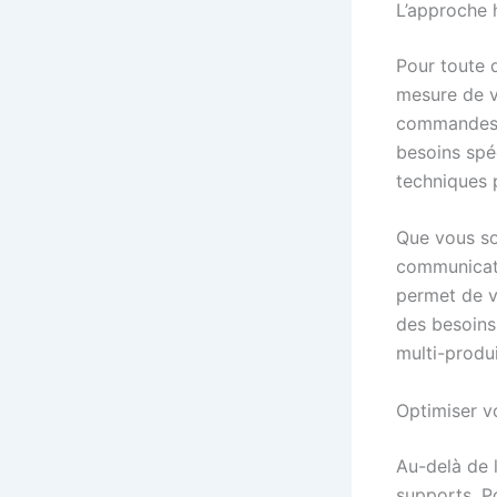
L’approche h
Pour toute
mesure de v
commandes d
besoins spé
techniques p
Que vous s
communicati
permet de va
des besoins 
multi-produi
Optimiser v
Au-delà de 
supports. P