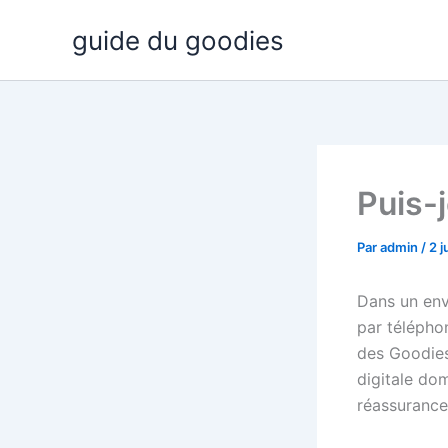
Aller
guide du goodies
au
contenu
Puis-
Par
admin
/
2 j
Dans un env
par télépho
des Goodies,
digitale do
réassurance