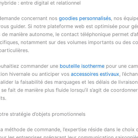
ybride : entre digital et relationnel
 demande concernant nos
goodies personnalisés
, nos équip
ous guider. Si notre plateforme web est optimisée pour gé
e manière autonome, le contact téléphonique permet d’af
cifiques, notamment sur des volumes importants ou des co
articulières.
ouhaitiez commander une
bouteille isotherme
pour une cam
on hivernale ou anticiper vos
accessoires estivaux
, l’écha
lider la faisabilité des marquages et les délais de livraison
se fait de manière plus fluide lorsqu’il s’agit de coordonne
ts.
otre stratégie d’objets promotionnels
la méthode de commande, l’expertise réside dans le choix 
our les entreprises préparant leur communication saisonnièr