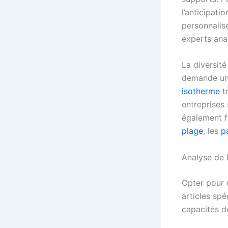
l’anticipati
personnalis
experts ana
La diversité
demande une 
isotherme
tr
entreprises 
également f
plage
, les
p
Analyse de 
Opter pour u
articles sp
capacités d