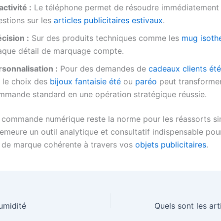
ctivité :
Le téléphone permet de résoudre immédiatement
estions sur les
articles publicitaires estivaux
.
cision :
Sur des produits techniques comme les
mug isoth
aque détail de marquage compte.
rsonnalisation :
Pour des demandes de
cadeaux clients été
r le choix des
bijoux fantaisie été
ou
paréo
peut transforme
mmande standard en une opération stratégique réussie.
de commande numérique reste la norme pour les réassorts si
emeure un outil analytique et consultatif indispensable pour
é de marque cohérente à travers vos
objets publicitaires
.
umidité