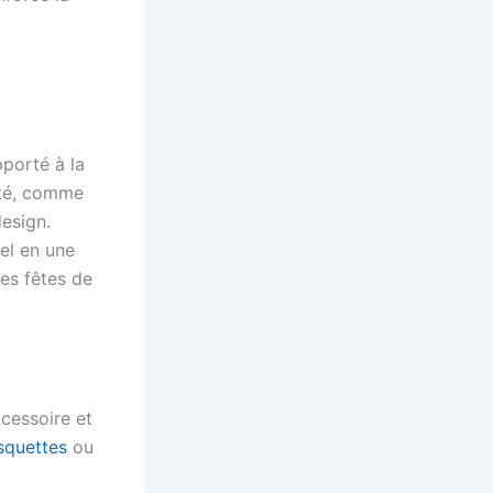
pporté à la
ité, comme
design.
el en une
des fêtes de
ccessoire et
squettes
ou