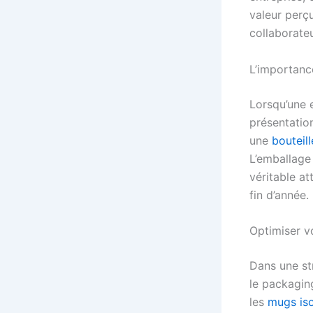
valeur perç
collaborateu
L’importanc
Lorsqu’une e
présentatio
une
bouteil
L’emballage
véritable a
fin d’année.
Optimiser v
Dans une str
le packagin
les
mugs is