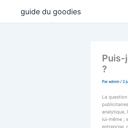
Aller
guide du goodies
au
contenu
Puis-
?
Par
admin
/
2 j
La question
publicitaire
analytique, 
lui-même ; e
entreprise, 