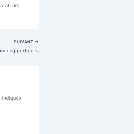
borateurs
SUIVANT
amping portables
 indiqués