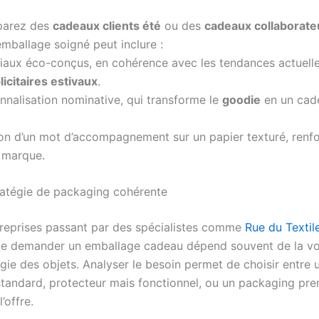
parez des
cadeaux clients été
ou des
cadeaux collaborate
 emballage soigné peut inclure :
iaux éco-conçus, en cohérence avec les tendances actuell
licitaires estivaux
.
nnalisation nominative, qui transforme le
goodie
en un cad
tion d’un mot d’accompagnement sur un papier texturé, renf
e marque.
ratégie de packaging cohérente
treprises passant par des spécialistes comme
Rue du Textil
 de demander un emballage cadeau dépend souvent de la vo
gie des objets. Analyser le besoin permet de choisir entre 
tandard, protecteur mais fonctionnel, ou un packaging pr
’offre.