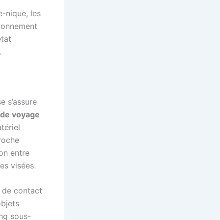
-nique, les
tionnement
état
.
se s’assure
 de voyage
tériel
roche
ion entre
es visées.
t de contact
objets
ing sous-