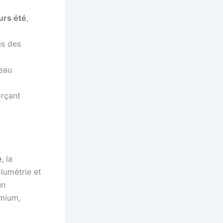
urs été
,
es des
eau
orçant
e
, la
lumétrie et
un
emium,