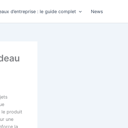
aux d’entreprise : le guide complet
News
adeau
jets
vue
 le produit
our une
force la