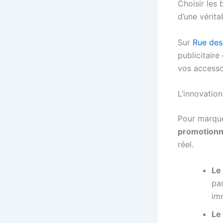
Choisir les
d’une vérita
Sur
Rue des
publicitaire
vos accesso
L’innovation
Pour marque
promotionn
réel.
Le
par
im
Le