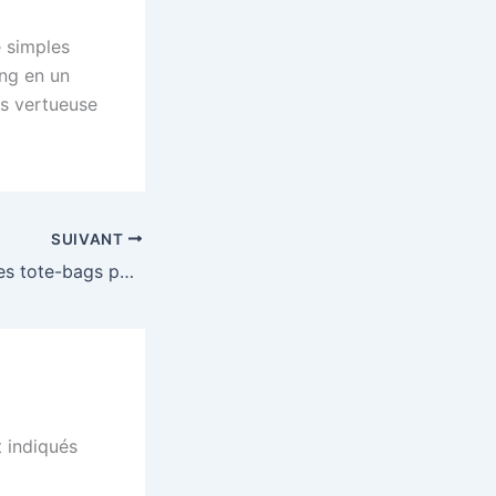
e simples
ing en un
s vertueuse
SUIVANT
Où commander des tote-bags personnalisés tissés à partir de fils de polyester recyclé en 2026 ?
 indiqués