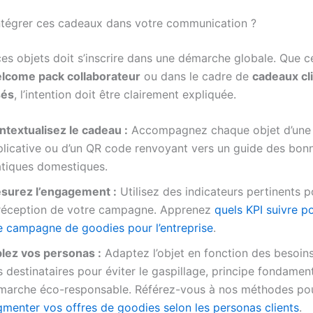
tégrer ces cadeaux dans votre communication ?
ces objets doit s’inscrire dans une démarche globale. Que c
lcome pack collaborateur
ou dans le cadre de
cadeaux cl
sés
, l’intention doit être clairement expliquée.
ntextualisez le cadeau :
Accompagnez chaque objet d’une 
plicative ou d’un QR code renvoyant vers un guide des bon
atiques domestiques.
surez l’engagement :
Utilisez des indicateurs pertinents p
 réception de votre campagne. Apprenez
quels KPI suivre p
e campagne de goodies pour l’entreprise
.
blez vos personas :
Adaptez l’objet en fonction des besoins
 destinataires pour éviter le gaspillage, principe fondamen
marche éco-responsable. Référez-vous à nos méthodes po
gmenter vos offres de goodies selon les personas clients
.