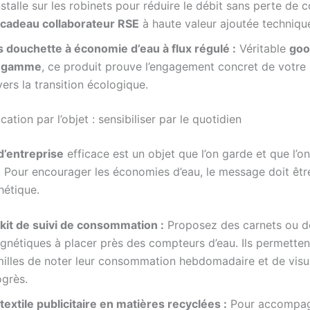
nstalle sur les robinets pour réduire le débit sans perte de c
cadeau collaborateur RSE
à haute valeur ajoutée techniqu
s douchette à économie d’eau à flux régulé :
Véritable
goo
 gamme
, ce produit prouve l’engagement concret de votr
ers la transition écologique.
tion par l’objet : sensibiliser par le quotidien
d’entreprise
efficace est un objet que l’on garde et que l’on 
. Pour encourager les économies d’eau, le message doit êtr
hétique.
 kit de suivi de consommation :
Proposez des carnets ou d
gnétiques à placer près des compteurs d’eau. Ils permetten
milles de noter leur consommation hebdomadaire et de visua
ogrès.
textile publicitaire en matières recyclées :
Pour accompag