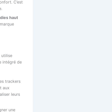
onfort. C’est
e.
dies haut
e marque
utilise
e intégré de
es trackers
t aux
liser leurs
ner une