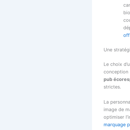
ca
bi
cou
dé
of
Une stratég
Le choix d’
conception d
pub écores
strictes.
La personnal
image de ma
optimiser l’
marquage p