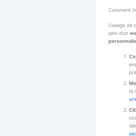
Comment in
L’usage de 
sein d’un
we
personnali
Co
ex
pr
Me
la
un
Ci
vos
dé
se