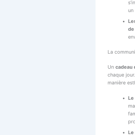
s’i
un
Le
de
env
La communica
Un
cadeau 
chaque jour
manière est
Le
ma
fa
pr
Le 