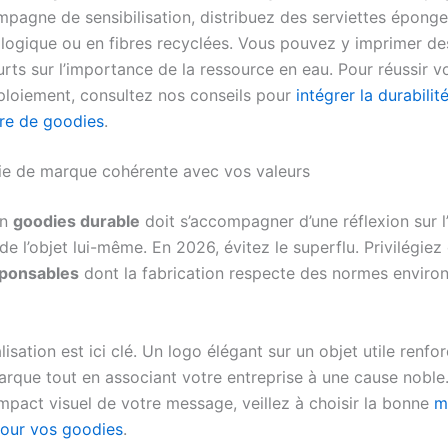
mpagne de sensibilisation, distribuez des serviettes épong
ologique ou en fibres recyclées. Vous pouvez y imprimer d
rts sur l’importance de la ressource en eau. Pour réussir v
ploiement, consultez nos conseils pour
intégrer la durabili
fre de goodies
.
ie de marque cohérente avec vos valeurs
un
goodies durable
doit s’accompagner d’une réflexion sur l
e l’objet lui-même. En 2026, évitez le superflu. Privilégie
ponsables
dont la fabrication respecte des normes enviro
isation est ici clé. Un logo élégant sur un objet utile renfo
rque tout en associant votre entreprise à une cause noble
impact visuel de votre message, veillez à choisir la bonne
m
our vos goodies
.