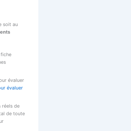
e soit au
ients
fiche
nes
our évaluer
our évaluer
 réels de
tal de toute
ur