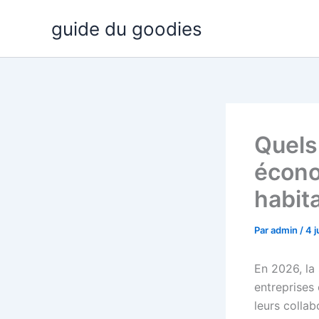
Aller
guide du goodies
au
contenu
Quels
écono
habit
Par
admin
/
4 
En 2026, la 
entreprises 
leurs colla