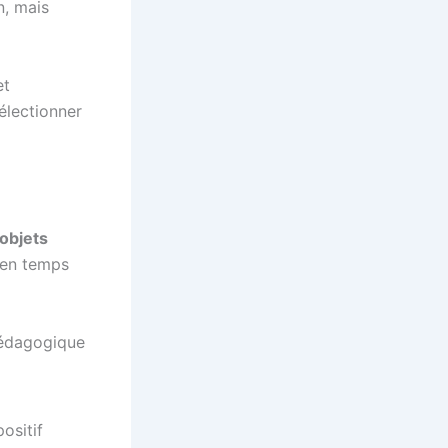
n, mais
et
sélectionner
objets
 en temps
 pédagogique
ositif