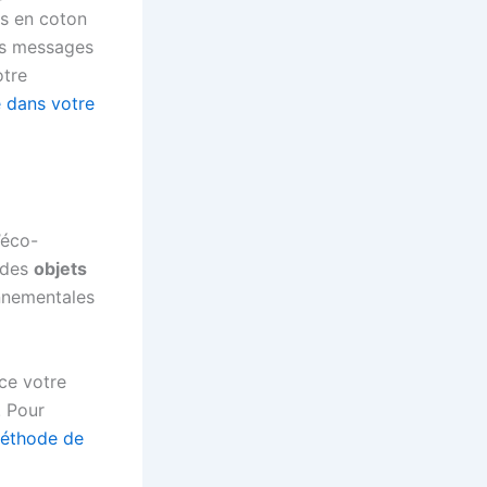
es en coton
es messages
otre
té dans votre
’éco-
z des
objets
nnementales
rce votre
. Pour
éthode de