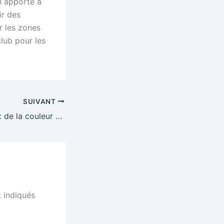
n apporté à
ir des
r les zones
lub pour les
SUIVANT
Comment le choix de la couleur du fil affecte-t-il le rendu des contours sur un vêtement personnalisé ?
 indiqués