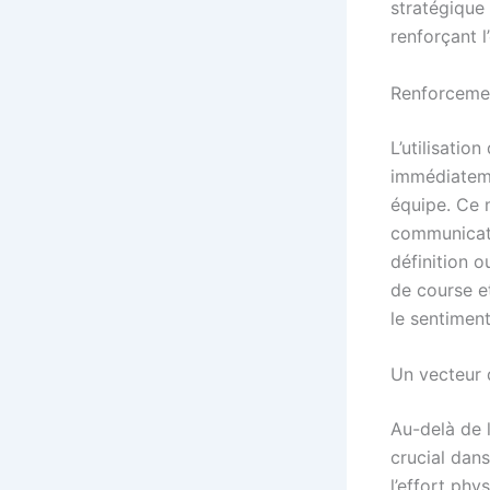
stratégique 
renforçant 
Renforcement
L’utilisatio
immédiateme
équipe. Ce 
communicati
définition o
de course e
le sentimen
Un vecteur 
Au-delà de 
crucial dan
l’effort phys