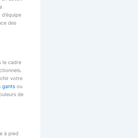
a
 d’équipe
nce des
s le cadre
ctionnels.
chir votre
s
gants
ou
couleurs de
e à pied