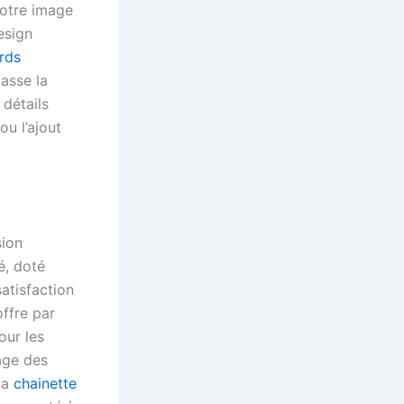
votre image
esign
rds
passe la
détails
ou l’ajout
sion
é, doté
atisfaction
ffre par
ur les
sage des
 la
chainette