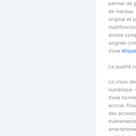
permet de g
de marque. 
original et
multifoncti
simple comp
soignés c
d’une
étique
La qualité 
Le choix de
numérique —
d’une bonne 
accrue. Pou
des access
événements 
smartphones 