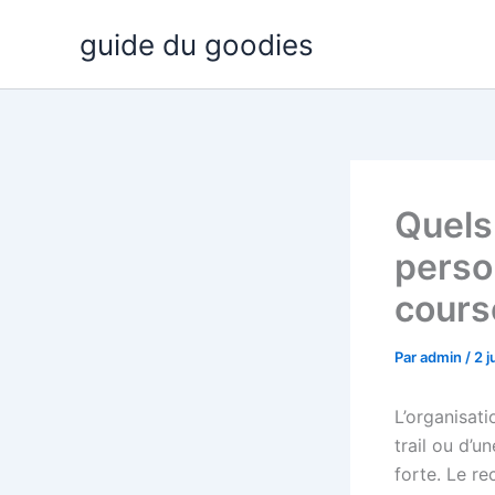
Aller
guide du goodies
au
contenu
Quels
perso
cours
Par
admin
/
2 j
L’organisati
trail ou d’u
forte. Le r