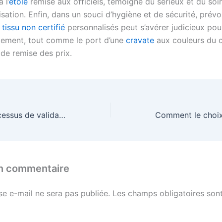
 l’
étole
remise aux officiels, témoigne du sérieux et du soi
sation. Enfin, dans un souci d’hygiène et de sécurité, prévo
tissu non certifié
personnalisés peut s’avérer judicieux pou
ement, tout comme le port d’une
cravate
aux couleurs du c
de remise des prix.
Comment le processus de validation du design impacte-t-il le temps de production ?
un commentaire
se e-mail ne sera pas publiée.
Les champs obligatoires sont