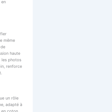
t en
fier
une même
 de
ssion haute
r les photos
in, renforce
t.
ue un rôle
me, adapté à
it en coton