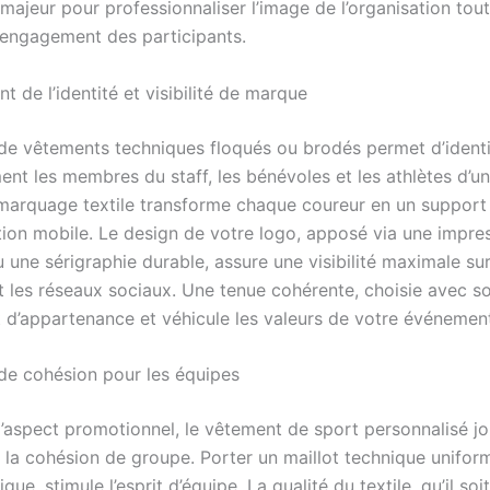
majeur pour professionnaliser l’image de l’organisation tou
l’engagement des participants.
 de l’identité et visibilité de marque
n de vêtements techniques floqués ou brodés permet d’identi
nt les membres du staff, les bénévoles et les athlètes d’
marquage textile transforme chaque coureur en un support
on mobile. Le design de votre logo, apposé via une impre
u une sérigraphie durable, assure une visibilité maximale su
t les réseaux sociaux. Une tenue cohérente, choisie avec so
t d’appartenance et véhicule les valeurs de votre événemen
de cohésion pour les équipes
l’aspect promotionnel, le vêtement de sport personnalisé jo
s la cohésion de groupe. Porter un maillot technique unifor
ique, stimule l’esprit d’équipe. La qualité du textile, qu’il so