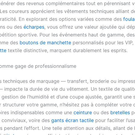
énérer des revenus complémentaires tout en pérennisant 
Les coureurs apprécient les vêtements techniques alliant d
 praticité. En explorant des options variées comme des
foula
ons ou des
écharpes
, vous offrez une valeur ajoutée qui dé
étition sportive. Pour les événements haut de gamme, des 
omme des
boutons de manchette
personnalisés pour les VIP, 
tte
textile distinctive, marquent durablement les esprits.
comme gage de professionnalisme
s techniques de marquage — transfert, broderie ou impres
 impacte la durée de vie du vêtement. Un textile de qualit
gestion de l’humidité et d’une coupe ajustée, garantit une s
r structurer votre gamme, n’hésitez pas à compléter votre o
oires indispensables comme une
ceinture
ou des
bretelles
po
conviviaux, voire des
gants écran tactile
pour faciliter l’u
pendant l’effort. Une telle attention aux détails, allant de