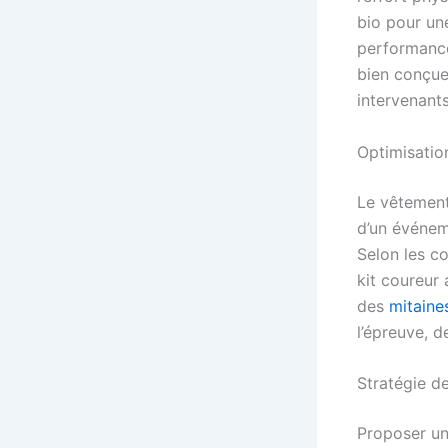
bio pour un
performance
bien conçue
intervenants
Optimisation
Le vêtement 
d’un événeme
Selon les co
kit coureur
des
mitaine
l’épreuve, d
Stratégie d
Proposer une