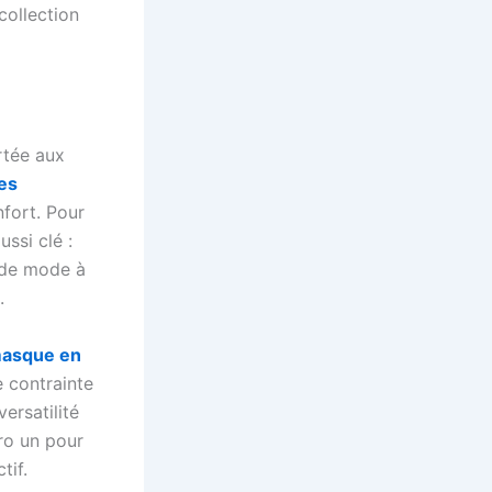
collection
rtée aux
es
fort. Pour
ssi clé :
 de mode à
.
asque en
e contrainte
versatilité
ro un pour
tif.