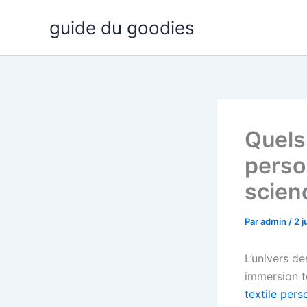
Aller
guide du goodies
au
contenu
Quels
perso
scienc
Par
admin
/
2 j
L’univers d
immersion to
textile pers