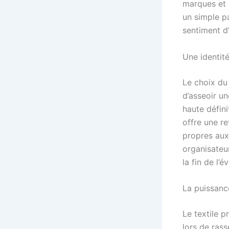
marques et 
un simple p
sentiment d
Une identité
Le choix du 
d’asseoir u
haute défini
offre une r
propres aux 
organisateu
la fin de l’
La puissanc
Le textile p
lors de ras