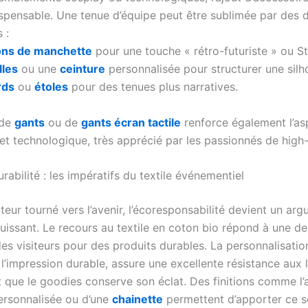
ispensable. Une tenue d’équipe peut être sublimée par des d
 :
ons de manchette
pour une touche « rétro-futuriste » ou 
lles
ou une
ceinture
personnalisée pour structurer une silh
rds
ou
étoles
pour des tenues plus narratives.
 de
gants
ou de
gants écran tactile
renforce également l’as
 et technologique, très apprécié par les passionnés de high
urabilité : les impératifs du textile événementiel
eur tourné vers l’avenir, l’écoresponsabilité devient un ar
uissant. Le recours au textile en coton bio répond à une 
es visiteurs pour des produits durables. La personnalisation
l’impression durable, assure une excellente résistance aux 
t que le goodies conserve son éclat. Des finitions comme l’
rsonnalisée ou d’une
chainette
permettent d’apporter ce s