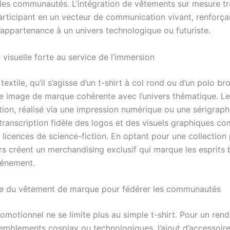
les communautés. L’intégration de vêtements sur mesure t
articipant en un vecteur de communication vivant, renforça
’appartenance à un univers technologique ou futuriste.
 visuelle forte au service de l’immersion
textile, qu’il s’agisse d’un t-shirt à col rond ou d’un polo b
ne image de marque cohérente avec l’univers thématique. 
tion, réalisé via une impression numérique ou une sérigraph
etranscription fidèle des logos et des visuels graphiques c
licences de science-fiction. En optant pour une collection 
rs créent un merchandising exclusif qui marque les esprits 
événement.
e du vêtement de marque pour fédérer les communautés
romotionnel ne se limite plus au simple t-shirt. Pour un rend
semblements cosplay ou technologiques, l’ajout d’accessoi