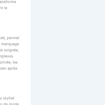
ransforme
nt le
rodé, permet
Le marquage
ie soignée,
omplexes
privée, les
bien après
u stylisé
res de mode