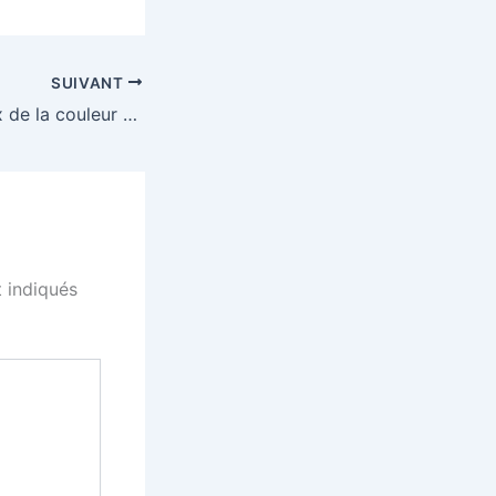
SUIVANT
Comment le choix de la couleur du fil affecte-t-il le rendu des textures sur un vêtement personnalisé ?
 indiqués