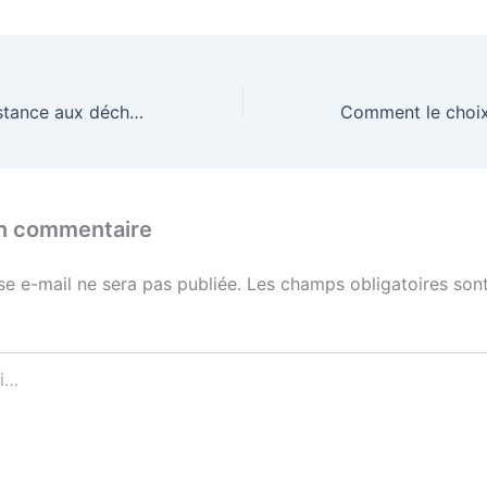
Comment la résistance aux déchirures affecte-t-elle la robustesse d’un vêtement personnalisé ?
un commentaire
se e-mail ne sera pas publiée.
Les champs obligatoires sont