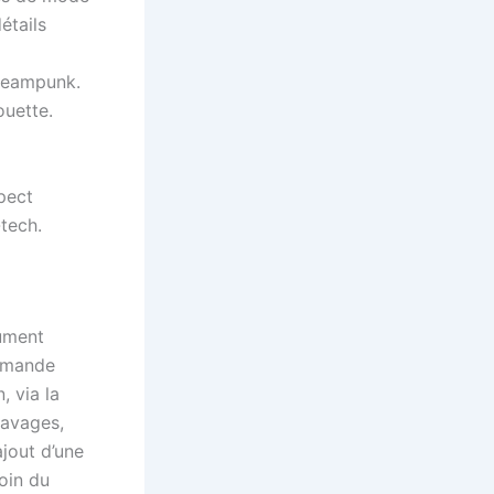
étails
Steampunk.
ouette.
pect
-tech.
gument
demande
, via la
lavages,
ajout d’une
oin du