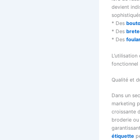
devient ind
sophistiqués
* Des
bout
* Des
brete
* Des
foula
L’utilisation
fonctionnel
Qualité et d
Dans un sect
marketing p
croissante d
broderie ou 
garantissan
étiquette
pe