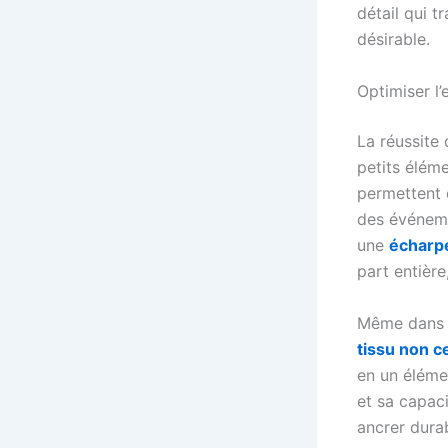
détail qui 
désirable.
Optimiser l’
La réussite 
petits élém
permettent 
des événemen
une
écharp
part entière
Même dans d
tissu non ce
en un élémen
et sa capac
ancrer durab