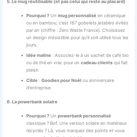
5. Le mug réutilisable (et pas celui qui reste au placard)
Pourquoi ?
Un
mug personnalisé
en céramique
ou en bambou, c’est
167 gobelets jetables évités
par an
(chiffre : Zero Waste France). Choisissez
un design
irrésistible
pour qu’il soit utilisé tous les
jours.
Idée maline
: Associez-le à un sachet de café bio
ou de thé en vrac pour un
cadeau clients
qui fait
plaisir.
Cible
:
Goodies pour Noël
ou anniversaire
d’entreprise.
6. La powerbank solaire
Pourquoi ?
Un
powerbank personnalisé
classique ? Bof. Une version solaire en matériaux
recyclés ? Là, vous marquez des points
et
vous