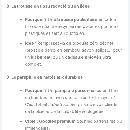
8. La trousse en tissu recyclé ou en liège
Pourquoi ?
Une
trousse publicitaire
en coton
bio ou en bâche recyclée remplace les pochons
plastiques
et
sert au quotidien.
Idée
: Remplissez-la de produits zéro déchet
(brosse à dents en bambou, savon solide…) pour
un
kit bureau
ou un
cadeau employés
ultra-
complet.
9. Le parapluie en matériaux durables
Pourquoi ?
Un
parapluie personnalisé
en fibre
de bambou ou avec une toile en PET recyclé ?
C’est l’objet
indestructible
qui sauve vos clients
de la pluie
et
de la culpabilité écologique.
Cible
:
Goodies premium
pour les partenaires ou
influenceurs.