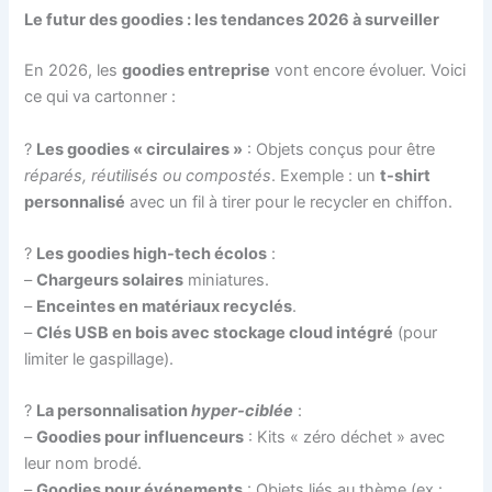
Le futur des goodies : les tendances 2026 à surveiller
En 2026, les
goodies entreprise
vont encore évoluer. Voici
ce qui va cartonner :
?
Les goodies « circulaires »
: Objets conçus pour être
réparés, réutilisés ou compostés
. Exemple : un
t-shirt
personnalisé
avec un fil à tirer pour le recycler en chiffon.
?
Les goodies high-tech écolos
:
–
Chargeurs solaires
miniatures.
–
Enceintes en matériaux recyclés
.
–
Clés USB en bois avec stockage cloud intégré
(pour
limiter le gaspillage).
?
La personnalisation
hyper-ciblée
:
–
Goodies pour influenceurs
: Kits « zéro déchet » avec
leur nom brodé.
–
Goodies pour événements
: Objets liés au thème (ex :