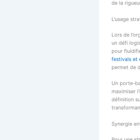
de la rigueu
L’usage str
Lors de l’or
un défi log
pour fluidif
festivals e
permet de di
Un porte-ba
maximiser l’
définition 
transforman
Synergie en
Pour une st