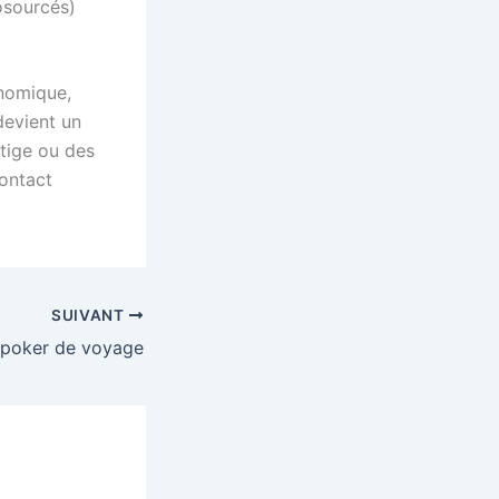
iosourcés)
onomique,
devient un
stige ou des
contact
SUIVANT
 poker de voyage