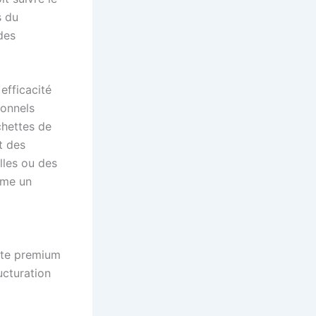
s du
des
efficacité
ionnels
chettes de
t des
lles ou des
rme un
site premium
ucturation