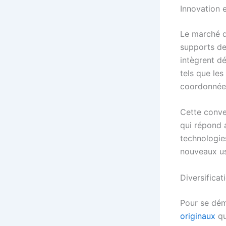
Innovation e
Le marché d
supports de
intègrent d
tels que le
coordonnées
Cette conve
qui répond 
technologies
nouveaux u
Diversificat
Pour se dém
originaux
qu