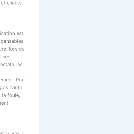
et clients.
ication est
ispensables
vrai lors de
lisés
estataires.
nement. Pour
ogos haute
la foule,
ent.
t suivre le