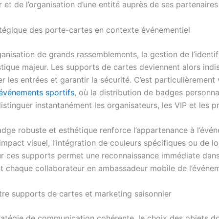
r et de l’organisation d’une entité auprès de ses partenaires 
atégique des porte-cartes en contexte événementiel
ganisation de grands rassemblements, la gestion de l’identif
istique majeur. Les supports de cartes deviennent alors ind
ier les entrées et garantir la sécurité. C’est particulièrement 
t événements sportifs
, où la distribution de badges personna
stinguer instantanément les organisateurs, les VIP et les pr
dge robuste et esthétique renforce l’appartenance à l’évé
impact visuel, l’intégration de couleurs spécifiques ou de l
sur ces supports permet une reconnaissance immédiate dans 
t chaque collaborateur en ambassadeur mobile de l’événem
tre supports de cartes et marketing saisonnier
ratégie de communication cohérente, le choix des objets doi