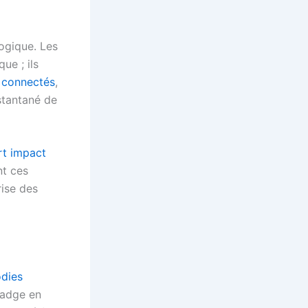
ogique. Les
ue ; ils
 connectés
,
stantané de
rt impact
nt ces
rise des
dies
badge en