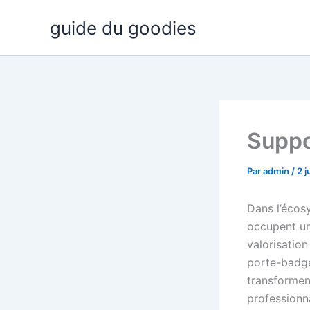
Aller
guide du goodies
au
contenu
Suppo
Par
admin
/
2 j
Dans l’écos
occupent une
valorisation
porte-badge
transforment
professionn