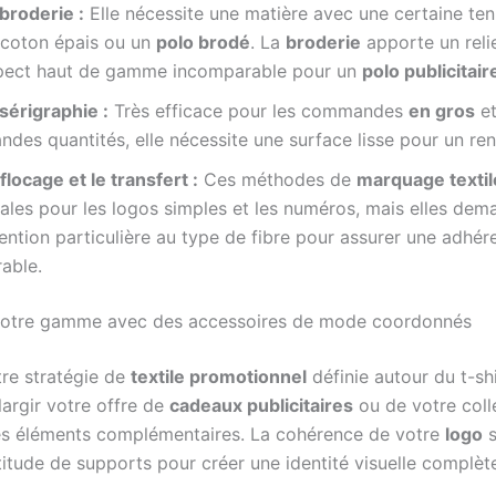
broderie :
Elle nécessite une matière avec une certaine t
 coton épais ou un
polo brodé
. La
broderie
apporte un relie
pect haut de gamme incomparable pour un
polo publicitair
sérigraphie :
Très efficace pour les commandes
en gros
et
ndes quantités, elle nécessite une surface lisse pour un re
flocage et le transfert :
Ces méthodes de
marquage textil
éales pour les logos simples et les numéros, mais elles de
ention particulière au type de fibre pour assurer une adhér
able.
 votre gamme avec des accessoires de mode coordonnés
tre stratégie de
textile promotionnel
définie autour du t-shir
largir votre offre de
cadeaux publicitaires
ou de votre coll
es éléments complémentaires. La cohérence de votre
logo
s
titude de supports pour créer une identité visuelle complèt