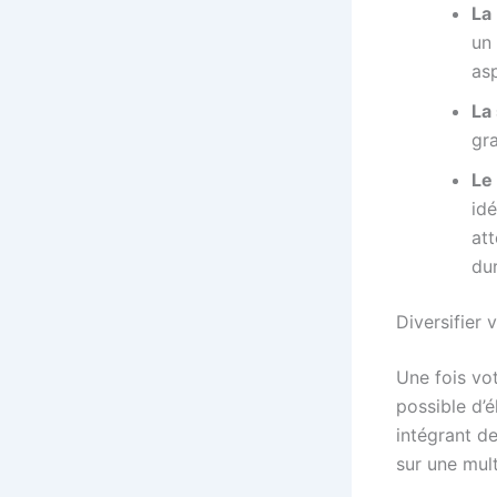
La 
un
as
La 
gra
Le 
id
att
dur
Diversifier
Une fois vo
possible d’é
intégrant d
sur une mul