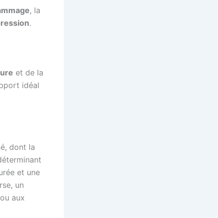
ammage
, la
pression
.
ure
et de la
pport idéal
é, dont la
déterminant
urée et une
erse, un
ou aux