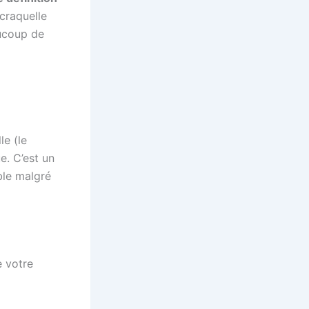
craquelle
aucoup de
le (le
e. C’est un
ble malgré
e votre