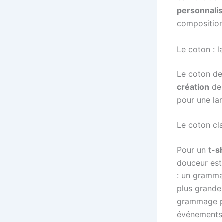
personnali
composition 
Le coton : l
Le coton de
création
d
pour une l
Le coton cl
Pour un
t-s
douceur est
: un gramma
plus grande
grammage pl
événements 