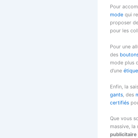
Pour accomp
mode
qui re
proposer d
pour les col
Pour une all
des
bouton
mode plus 
d’une
étique
Enfin, la sa
gants
, des
m
certifiés
pou
Que vous so
massive, la 
publicitaire