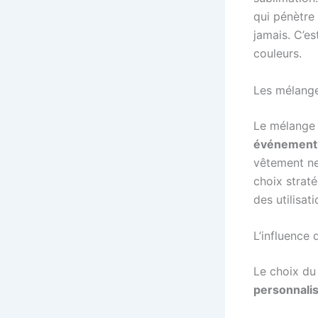
qui pénètre 
jamais. C’e
couleurs.
Les mélanges
Le mélange 
événementi
vêtement ne 
choix strat
des utilisat
L’influence
Le choix du
personnali