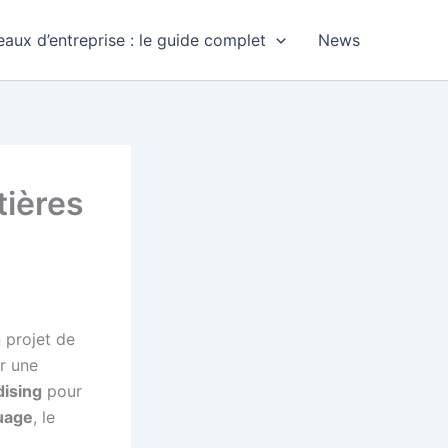
aux d’entreprise : le guide complet
News
tières
n projet de
r une
ising
pour
uage
, le