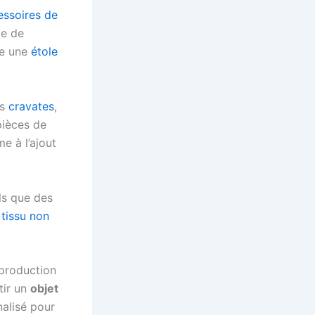
essoires de
le de
e une
étole
es
cravates
,
 pièces de
 à l’ajout
els que des
tissu non
production
tir un
objet
alisé pour