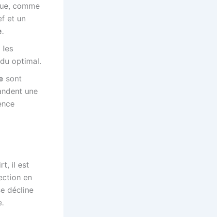
enue, comme
f et un
e
.
 les
ndu optimal.
e
sont
mandent une
ence
t, il est
ection en
e décline
e.