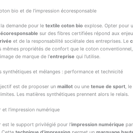
coton bio et de l’impression écoresponsable
, la demande pour le
textile coton bio
explose. Opter pour 
 écoresponsable
sur des fibres certifiées répond aux enjeu
privée
et de la responsabilité sociétale des entreprises. Le
c
s mêmes propriétés de confort que le coton conventionnel,
l’image de marque de l’
entreprise
qui l’utilise.
s synthétiques et mélanges : performance et technicité
bjectif est de proposer un
maillot
ou une
tenue de sport
, l
imites. Les matières synthétiques prennent alors le relais.
r et l’impression numérique
 est le support privilégié pour l’
impression numérique
par
. Cette
technique d’impression
permet un
marquage haute