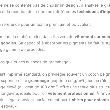
sé
ne se contente pas de choisir un design ; il analyse le
gr
et la réaction de la fibre aux différentes
techniques d’im
a référence pour un textile premium et polyvalent
meure la matière reine dans l’univers du
vêtement sur mes
e
goodies
. Sa capacité à absorber les pigments en fait le su
arge gamme de procédés.
assique et ses nuances de grammage
hirt imprimé
standard, on privilégie souvent un coton peign
 supérieure. Le
grammage
(exprimé en g/m²) joue un rôle 
ge élevé (au-delà de 180 g/m²) offre une tenue plus struct
 longévité, idéale pour un
vêtement professionnel
. À l’inv
us léger convient parfaitement aux
t-shirts pour enfants
estivaux.