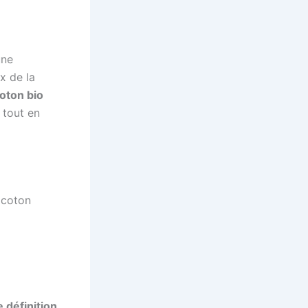
une
x de la
oton bio
 tout en
e coton
 définition