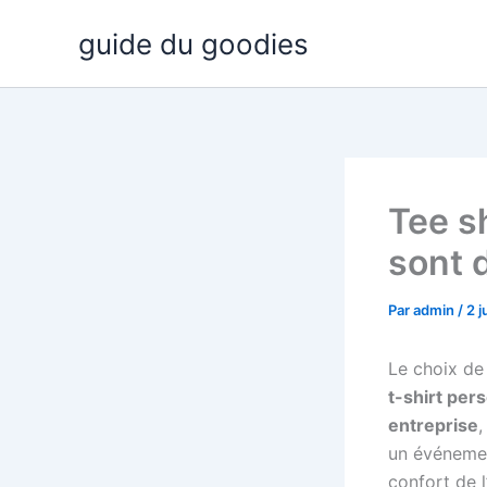
Aller
guide du goodies
au
contenu
Tee s
sont 
Par
admin
/
2 j
Le choix de 
t-shirt per
entreprise
un événement
confort de l