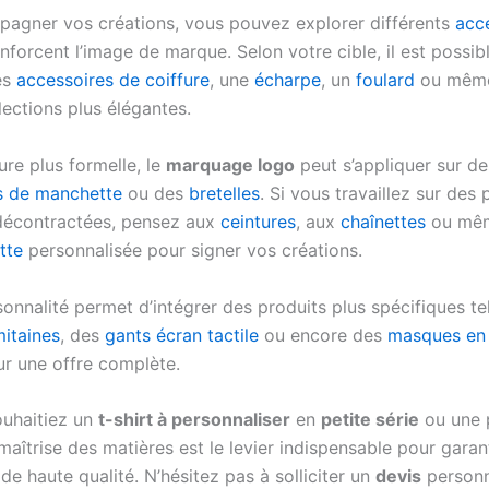
agner vos créations, vous pouvez explorer différents
acc
nforcent l’image de marque. Selon votre cible, il est possib
es
accessoires de coiffure
, une
écharpe
, un
foulard
ou mêm
lections plus élégantes.
ure plus formelle, le
marquage logo
peut s’appliquer sur d
s de manchette
ou des
bretelles
. Si vous travaillez sur des
décontractées, pensez aux
ceintures
, aux
chaînettes
ou même
tte
personnalisée pour signer vos créations.
isonnalité permet d’intégrer des produits plus spécifiques t
itaines
, des
gants écran tactile
ou encore des
masques en 
r une offre complète.
uhaitiez un
t-shirt à personnaliser
en
petite série
ou une 
maîtrise des matières est le levier indispensable pour garan
de haute qualité. N’hésitez pas à solliciter un
devis
personn