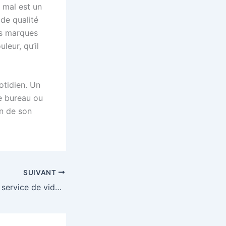
t mal est un
 de qualité
es marques
leur, qu’il
otidien. Un
e bureau ou
n de son
SUIVANT
Puis-je obtenir un service de vidéo de produits ?