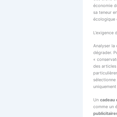
économie de 
sa teneur e
écologique e
L’exigence 
Analyser la 
dégrader. Po
« conservate
des articles
particulièr
sélectionne
uniquement s
Un
cadeau c
comme un éc
publicitaire