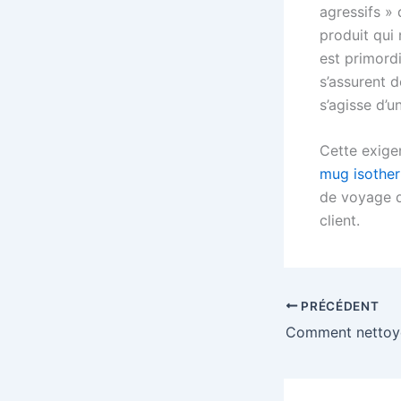
agressifs » 
produit qui 
est primord
s’assurent d
s’agisse d’u
Cette exige
mug isothe
de voyage q
client.
PRÉCÉDENT