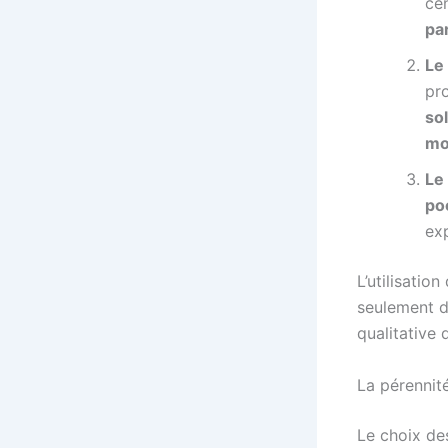
ce
pa
Le
pro
sol
mo
Le
po
exp
L’utilisati
seulement de
qualitative 
La pérennit
Le choix des