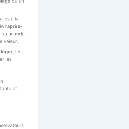
plage
ou un
liés à la
e l’
après-
ou un
anti-
 valeur.
 léger
, les
r les
on
tante et
nservateurs