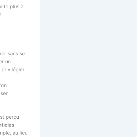
mite plus à
t
rer sans se
er un
privilégier
’on
oser
.
est perçu
rticles
mple, au lieu