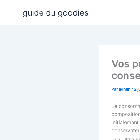
Aller
guide du goodies
au
contenu
Vos p
conse
Par
admin
/
2 j
Le consomma
composition
initialement
conservateu
des biens d