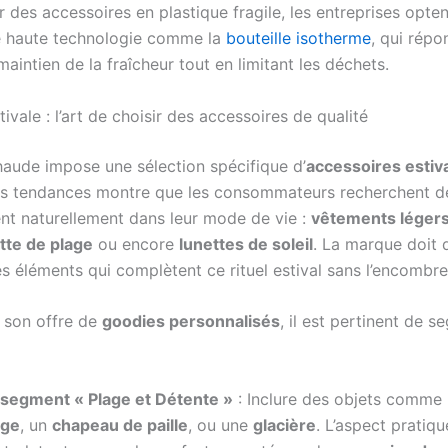
r des accessoires en plastique fragile, les entreprises opte
e haute technologie comme la
bouteille isotherme
, qui répo
aintien de la fraîcheur tout en limitant les déchets.
tivale : l’art de choisir des accessoires de qualité
haude impose une sélection spécifique d’
accessoires estiv
es tendances montre que les consommateurs recherchent d
rent naturellement dans leur mode de vie :
vêtements léger
tte de plage
ou encore
lunettes de soleil
. La marque doit
s éléments qui complètent ce rituel estival sans l’encombre
r son offre de
goodies personnalisés
, il est pertinent de 
 segment « Plage et Détente »
: Inclure des objets comme
age
, un
chapeau de paille
, ou une
glacière
. L’aspect pratiqu