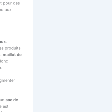
nt pour des
nd aux
aux
.
es produits
s
,
maillot de
 donc
r.
segmenter
 un
sac de
e est