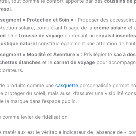
ntral, tout comme le confort apporté par des
coussins de 
rasol
.
 segment « Protection et Soin »
: Proposer des accessoires 
tection solaire, complétant l’usage de la
crème solaire
et d
eil
. Une
trousse de voyage
contenant un
répulsif insectes
ustique naturel
constitue également une attention de haute
 segment « Mobilité et Aventure »
: Privilégier le
sac à dos
chettes étanches
et le
carnet de voyage
pour accompagne
lorateurs.
on de produits comme une
casquette
personnalisée permet n
 protéger du soleil, mais aussi d’assurer une visibilité cons
de la marque dans l’espace public.
é comme levier de fidélisation
 matériaux est le véritable indicateur de l’absence de « co