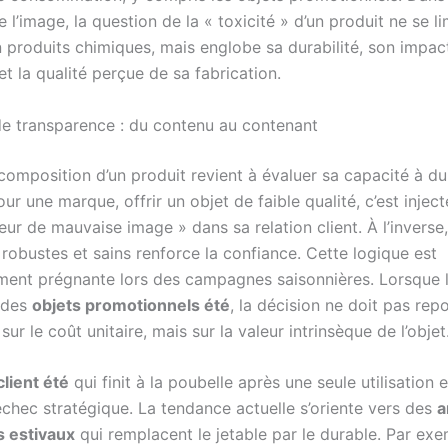
l’image, la question de la « toxicité » d’un produit ne se li
n produits chimiques, mais englobe sa durabilité, son impac
t la qualité perçue de sa fabrication.
de transparence : du contenu au contenant
composition d’un produit revient à évaluer sa capacité à du
ur une marque, offrir un objet de faible qualité, c’est inject
ur de mauvaise image » dans sa relation client. À l’inverse, 
 robustes et sains renforce la confiance. Cette logique est
ement prégnante lors des campagnes saisonnières. Lorsque l
 des
objets promotionnels été
, la décision ne doit pas rep
ur le coût unitaire, mais sur la valeur intrinsèque de l’objet
lient été
qui finit à la poubelle après une seule utilisation 
hec stratégique. La tendance actuelle s’oriente vers des
a
s estivaux
qui remplacent le jetable par le durable. Par exe