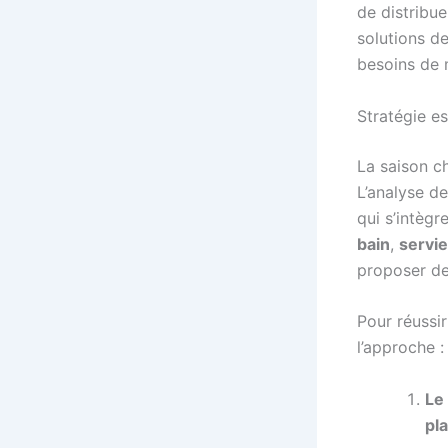
de distribue
solutions d
besoins de m
Stratégie es
La saison c
L’analyse d
qui s’intèg
bain
,
servie
proposer de
Pour réussi
l’approche :
Le
pl