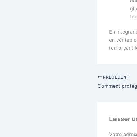
don
gla
fab
En intégran
en véritabl
renforçant 
PRÉCÉDENT
Laisser 
Votre adres