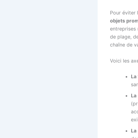
Pour éviter 
objets prom
entreprises
de plage, de
chaîne de va
Voici les a
La 
san
La
(pr
ac
ex
La