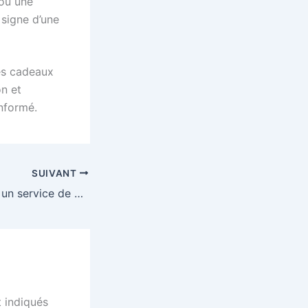
 ou une
 signe d’une
les cadeaux
on et
informé.
SUIVANT
Puis-je demander un service de certification écologique ?
 indiqués