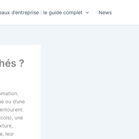
aux d’entreprise : le guide complet
News
hés ?
mmation.
ue ou d’une
’entourent.
cols), une
xture,
e, leur