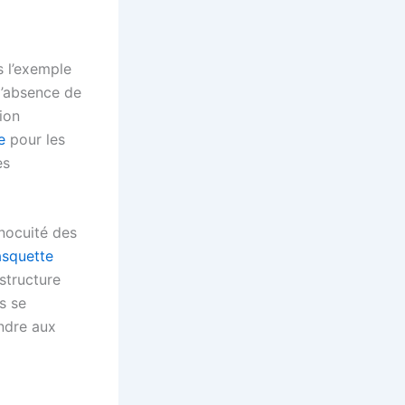
s l’exemple
l’absence de
ion
e
pour les
es
nnocuité des
asquette
structure
s se
ndre aux