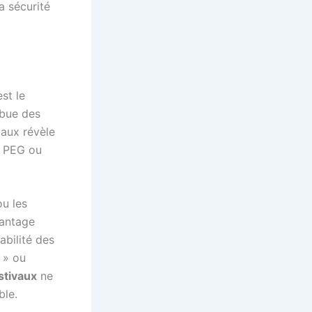
a sécurité
st le
ibue des
iaux révèle
e PEG ou
u les
vantage
abilité des
 » ou
estivaux
ne
ble.