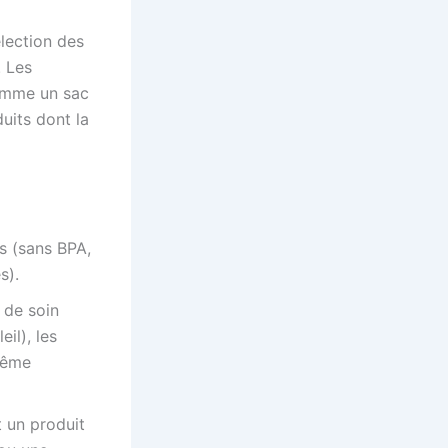
élection des
. Les
mme un sac
uits dont la
és (sans BPA,
s).
 de soin
il), les
même
 un produit