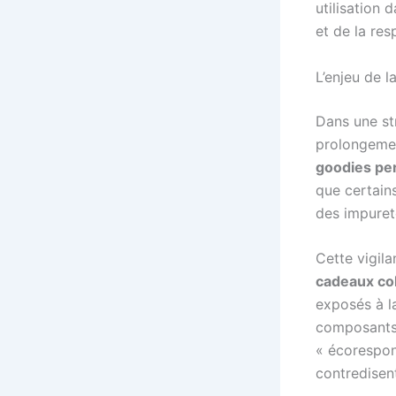
utilisation 
et de la re
L’enjeu de 
Dans une str
prolongemen
goodies pe
que certain
des impuret
Cette vigila
cadeaux col
exposés à la
composants 
« écorespon
contredisen