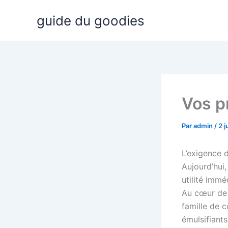
Aller
guide du goodies
au
contenu
Vos p
Par
admin
/
2 j
L’exigence 
Aujourd’hui
utilité immé
Au cœur de 
famille de 
émulsifiants