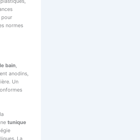
plastiques,
tances
s pour
les normes
de bain
,
lent anodins,
lière. Un
conformes
 la
’une
tunique
tégie
liques. La