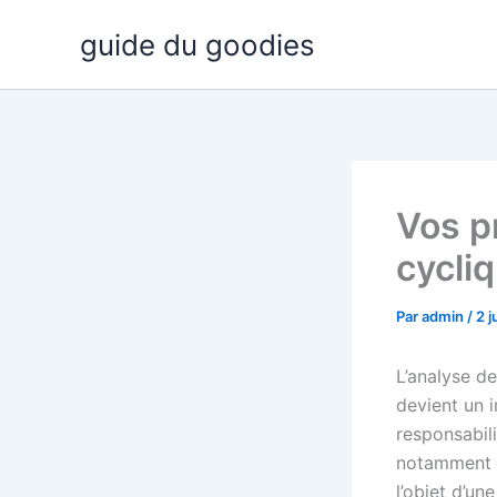
Aller
guide du goodies
au
contenu
Vos pr
cycli
Par
admin
/
2 j
L’analyse d
devient un i
responsabil
notamment s
l’objet d’un