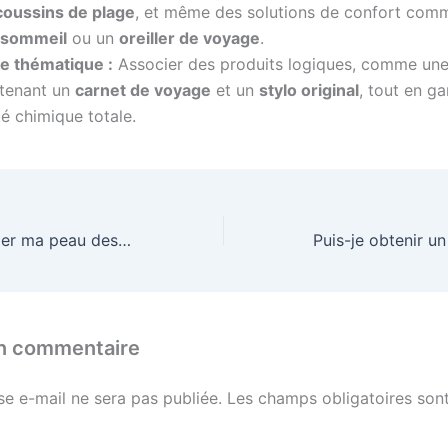
coussins de plage
, et même des solutions de confort com
 sommeil
ou un
oreiller de voyage
.
e thématique :
Associer des produits logiques, comme un
tenant un
carnet de voyage
et un
stylo original
, tout en ga
é chimique totale.
Comment protéger ma peau des coups de soleil et des brûlures ?
un commentaire
se e-mail ne sera pas publiée.
Les champs obligatoires sont