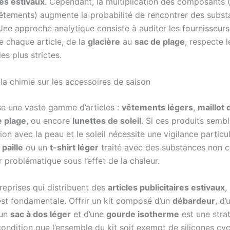
es estivaux
. Cependant, la multiplication des composants (
evêtements) augmente la probabilité de rencontrer des subs
Une approche analytique consiste à auditer les fournisseur
e chaque article, de la
glacière
au
sac de plage
, respecte 
les plus strictes.
la chimie sur les accessoires de saison
ise une vaste gamme d’articles :
vêtements légers
,
maillot 
e plage
, ou encore
lunettes de soleil
. Si ces produits semb
tion avec la peau et le soleil nécessite une vigilance particu
paille
ou un
t-shirt léger
traité avec des substances non 
 problématique sous l’effet de la chaleur.
reprises qui distribuent des
articles publicitaires estivaux
,
st fondamentale. Offrir un kit composé d’un
débardeur
, d
’un
sac à dos léger
et d’une
gourde isotherme
est une stra
condition que l’ensemble du kit soit exempt de silicones cyc