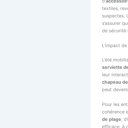
d’
accessoir
textiles, r
suspectes. 
s’assurer qu
de sécurité 
L’impact de 
L’été mobil
serviette d
leur interac
chapeau de 
peut devenir
Pour les ent
cohérence e
de plage
, d
efficace, à 