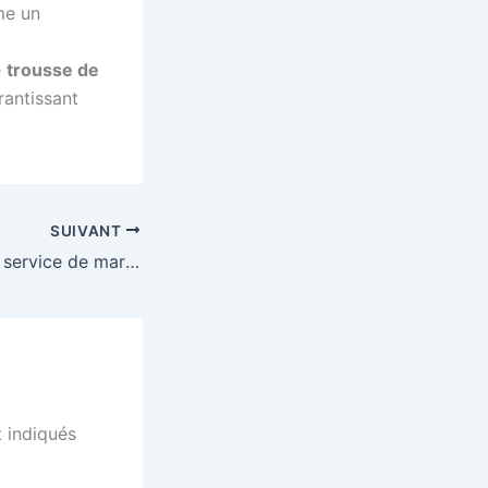
me un
e
trousse de
rantissant
SUIVANT
Puis-je obtenir un service de marketing digital ?
 indiqués