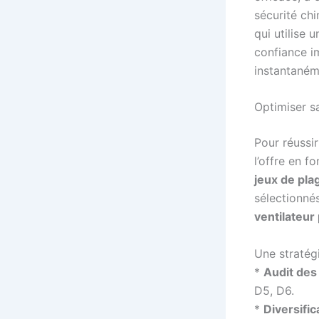
sécurité ch
qui utilise 
confiance im
instantaném
Optimiser sa
Pour réussi
l’offre en f
jeux de pla
sélectionné
ventilateur
Une stratégi
*
Audit des
D5, D6.
*
Diversific