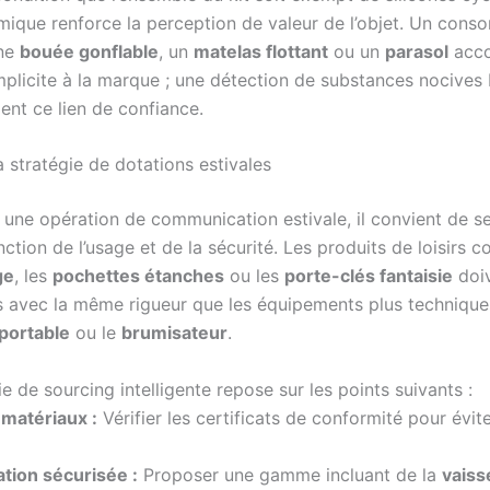
imique renforce la perception de valeur de l’objet. Un con
une
bouée gonflable
, un
matelas flottant
ou un
parasol
acco
plicite à la marque ; une détection de substances nocives b
ent ce lien de confiance.
 stratégie de dotations estivales
r une opération de communication estivale, il convient de 
onction de l’usage et de la sécurité. Les produits de loisirs 
ge
, les
pochettes étanches
ou les
porte-clés fantaisie
doiv
s avec la même rigueur que les équipements plus techniqu
 portable
ou le
brumisateur
.
e de sourcing intelligente repose sur les points suivants :
 matériaux :
Vérifier les certificats de conformité pour évite
ation sécurisée :
Proposer une gamme incluant de la
vaiss