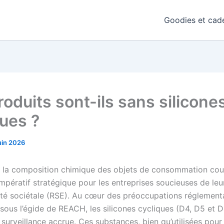
Goodies et cade
oduits sont-ils sans silicone
ques ?
uin 2026
e la composition chimique des objets de consommation cou
mpératif stratégique pour les entreprises soucieuses de leu
ité sociétale (RSE). Au cœur des préoccupations réglementa
ous l’égide de REACH, les silicones cycliques (D4, D5 et D
e surveillance accrue. Ces substances, bien qu’utilisées pour