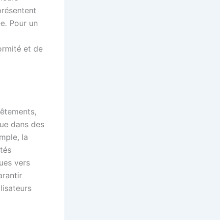
 présentent
e. Pour un
ormité et de
vêtements,
que dans des
mple, la
tés
ues vers
rantir
lisateurs