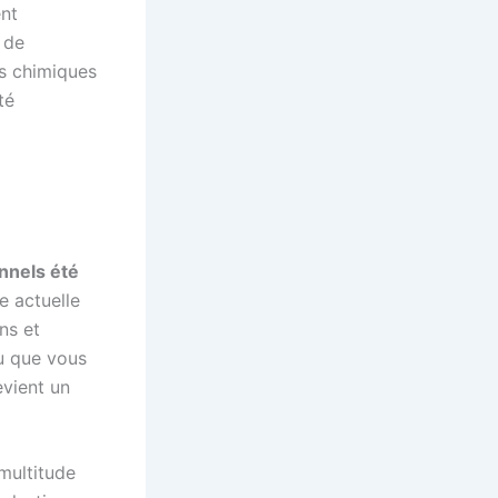
ent
 de
ns chimiques
té
nnels été
e actuelle
ns et
 que vous
evient un
multitude