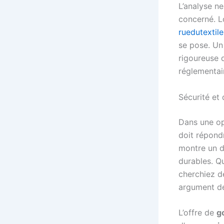
L’analyse ne
concerné. L
ruedutextil
se pose. Un 
rigoureuse 
réglementai
Sécurité et 
Dans une op
doit répondr
montre un d
durables. 
cherchiez 
argument de
L’offre de
g