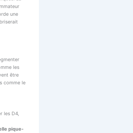
sommateur
rde une
riserait
segmenter
comme les
ent être
es comme le
r les D4,
elle pique-