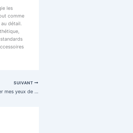
ie les
 tout comme
au détail.
thétique,
 standards
ccessoires
SUIVANT
Comment protéger mes yeux de la lumière bleue du soleil ?