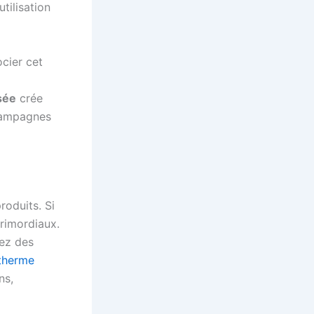
tilisation
ocier cet
sée
crée
 campagnes
roduits. Si
primordiaux.
iez des
therme
ns,