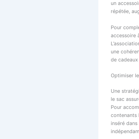
un accessoi
répétée, au
Pour complét
accessoire 
L’associati
une cohéren
de cadeaux 
Optimiser le
Une stratég
le sac assur
Pour accomp
contenants
inséré dans
indépendamm