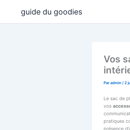
Aller
guide du goodies
au
contenu
Vos s
intéri
Par
admin
/
2 j
Le sac de p
vos
accesso
communicatio
pratiques c
présence d’