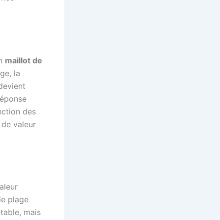
un
maillot de
ge, la
devient
 réponse
ection des
s de valeur
valeur
de plage
etable, mais