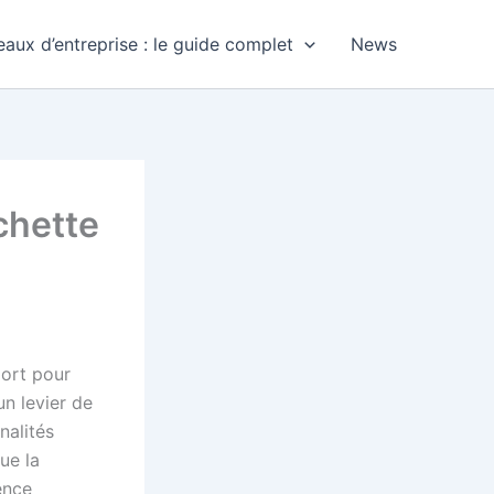
aux d’entreprise : le guide complet
News
chette
port pour
un levier de
nalités
ue la
ence