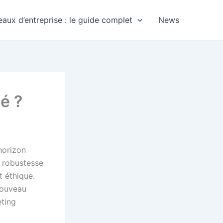
aux d’entreprise : le guide complet
News
té ?
horizon
e robustesse
t éthique.
 nouveau
eting