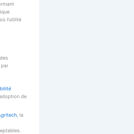
formant
lique
 où l’utilité
 des
 par
ilité
l’adoption de
Agritech
, la
ceptables.