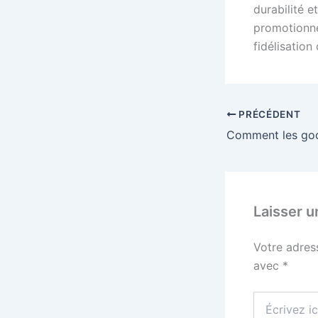
durabilité e
promotionne
fidélisatio
PRÉCÉDENT
Laisser 
Votre adres
avec
*
Écrivez
ici…