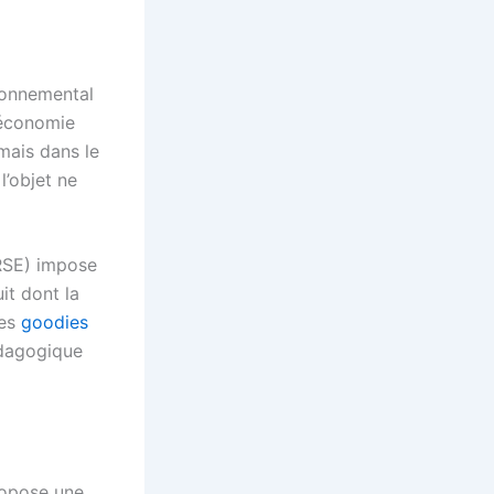
ironnemental
 économie
rmais dans le
l’objet ne
(RSE) impose
it dont la
les
goodies
pédagogique
propose une