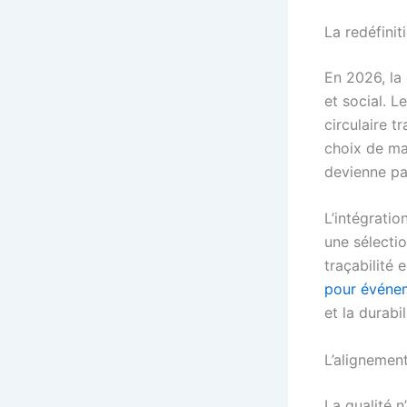
La redéfiniti
En 2026, la
et social. 
circulaire 
choix de ma
devienne pa
L’intégrati
une sélectio
traçabilité 
pour événem
et la durabi
L’alignemen
La qualité n