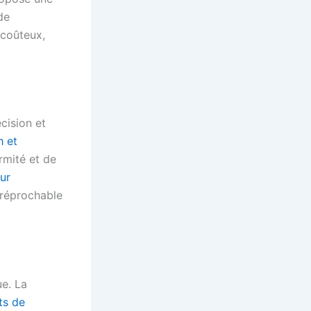
de
 coûteux,
cision et
h et
ormité et de
ur
rréprochable
ue. La
ts de