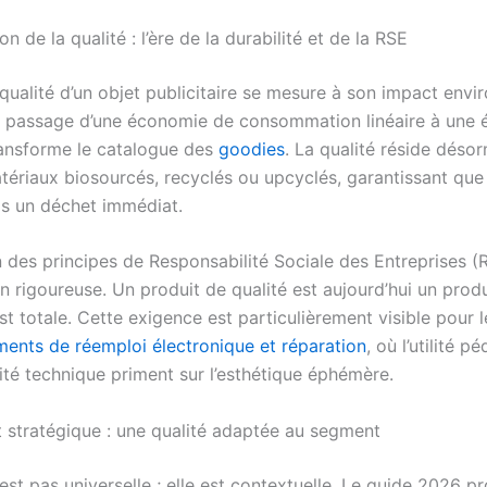
on de la qualité : l’ère de la durabilité et de la RSE
 qualité d’un objet publicitaire se mesure à son impact env
Le passage d’une économie de consommation linéaire à une
transforme le catalogue des
goodies
. La qualité réside déso
tériaux biosourcés, recyclés ou upcyclés, garantissant que 
s un déchet immédiat.
on des principes de Responsabilité Sociale des Entreprises 
n rigoureuse. Un produit de qualité est aujourd’hui un produ
est totale. Cette exigence est particulièrement visible pour 
ents de réemploi électronique et réparation
, où l’utilité 
lité technique priment sur l’esthétique éphémère.
t stratégique : une qualité adaptée au segment
’est pas universelle ; elle est contextuelle. Le guide 2026 