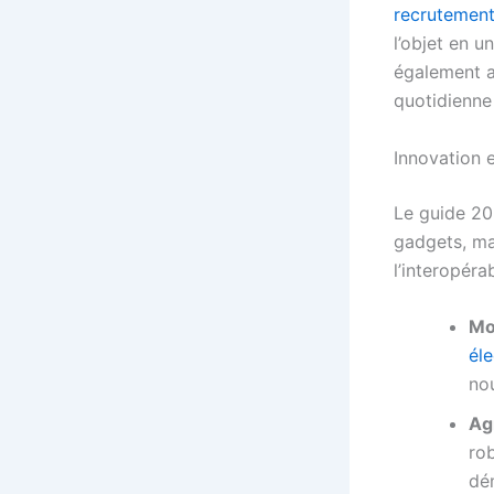
recrutement 
l’objet en 
également 
quotidienne f
Innovation 
Le guide 20
gadgets, mai
l’interopérab
Mob
éle
nou
Agr
rob
dém