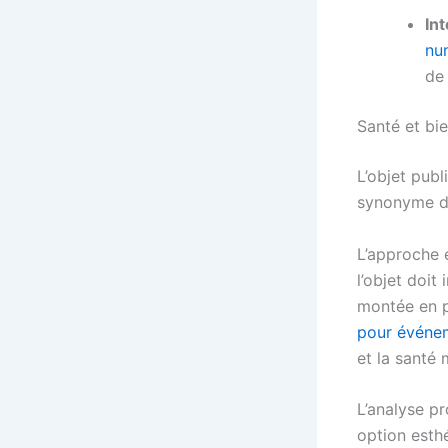
In
nu
de 
Santé et bi
L’objet publ
synonyme de
L’approche 
l’objet doit 
montée en p
pour événem
et la santé 
L’analyse p
option esthé