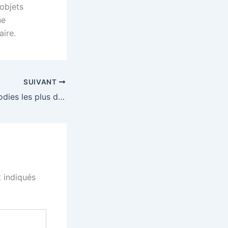
 objets
ne
ire.
SUIVANT
Quels sont les goodies les plus durables pour le quotidien en 2026 ?
 indiqués