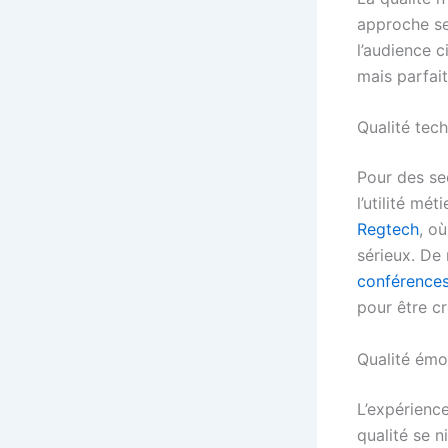
approche se
l’audience 
mais parfai
Qualité tec
Pour des sec
l’utilité mét
Regtech
, o
sérieux. De
conférences 
pour être cr
Qualité émot
L’expérience
qualité se n