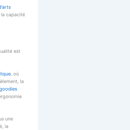
’arts
t la capacité
ualité est
lique
, où
lèlement, la
goodies
’ergonomie
us une
é, la