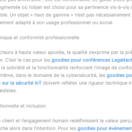
gmentée où l’objet est choisi pour sa pertinence vis-à-vis 
cible. Un objet « haut de gamme » n’est pas nécessairement
tement adapté à son usage professionnel ou social.
hnique et conformité professionnelle
teurs à haute valeur ajoutée, la qualité s’exprime par la pré
ier. C’est le cas pour les
goodies pour conférences Legaltec
ù la sobriété et la fonctionnalité renforcent l’image de conf
 même, dans le domaine de la cybersécurité, les
goodies po
sur la sécurité IoT
doivent refléter une rigueur technique i
édibles.
ionnelle et inclusion
 client et l’engagement humain redéfinissent la valeur perç
iche alors dans l’intention. Pour les
goodies pour événemen