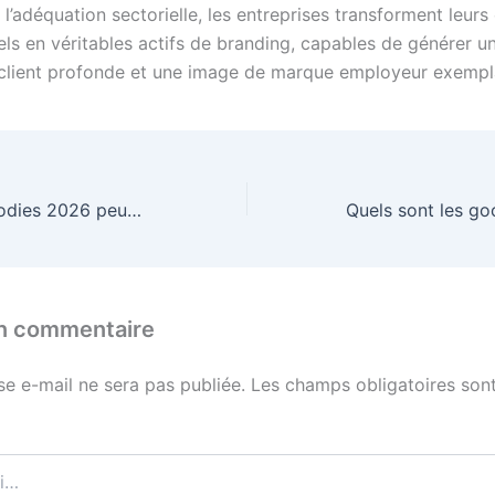
t l’adéquation sectorielle, les entreprises transforment leurs
ls en véritables actifs de branding, capables de générer u
n client profonde et une image de marque employeur exempla
Comment les goodies 2026 peuvent-ils être des ambassadeurs de votre mission sociale ?
un commentaire
se e-mail ne sera pas publiée.
Les champs obligatoires sont