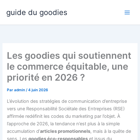
Aller
guide du goodies
au
contenu
Les goodies qui soutiennent
le commerce équitable, une
priorité en 2026 ?
Par
admin
/
4 juin 2026
L’évolution des stratégies de communication d’entreprise
vers une Responsabilité Sociétale des Entreprises (RSE)
affirmée redéfinit les codes du marketing par l’objet. À
l’approche de 2026, la tendance n’est plus à la simple
accumulation d’
articles promotionnels
, mais à la quête de
sens. Les
goodies éco-responsables
et issus du