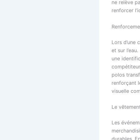
ne relève pa
renforcer l’
Renforcement
Lors d’une c
et sur l’ea
une identif
compétiteur
polos tran
renforçant 
visuelle co
Le vêtemen
Les événeme
merchandisi
durables. E