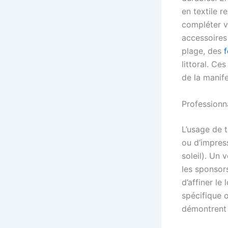
en textile 
compléter v
accessoire
plage, des
f
littoral. Ce
de la manife
Professionn
L’usage de t
ou d’impress
soleil). Un
les sponsors
d’affiner le
spécifique
démontrent u