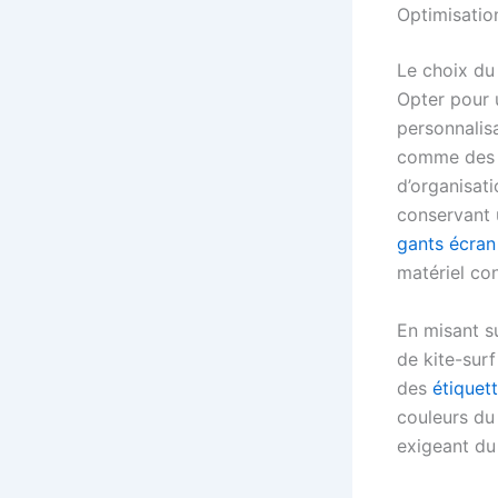
Optimisatio
Le choix du 
Opter pour 
personnalisa
comme de
d’organisat
conservant 
gants écran 
matériel con
En misant s
de kite-sur
des
étiquet
couleurs du
exigeant du