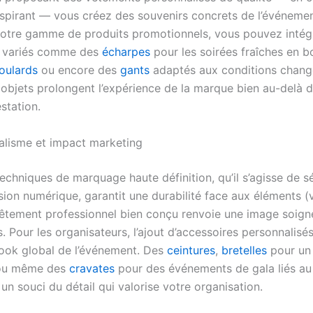
respirant — vous créez des souvenirs concrets de l’événeme
otre gamme de produits promotionnels, vous pouvez intég
s variés comme des
écharpes
pour les soirées fraîches en b
oulards
ou encore des
gants
adaptés aux conditions chang
s objets prolongent l’expérience de la marque bien au-delà d
station.
alisme et impact marketing
echniques de marquage haute définition, qu’il s’agisse de s
ion numérique, garantit une durabilité face aux éléments (v
 vêtement professionnel bien conçu renvoie une image soigné
. Pour les organisateurs, l’ajout d’accessoires personnalis
 look global de l’événement. Des
ceintures
,
bretelles
pour un 
 ou même des
cravates
pour des événements de gala liés au 
n souci du détail qui valorise votre organisation.