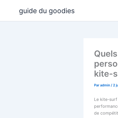
Aller
guide du goodies
au
contenu
Quels
perso
kite-s
Par
admin
/
2 j
Le kite-surf
performance
de compétit