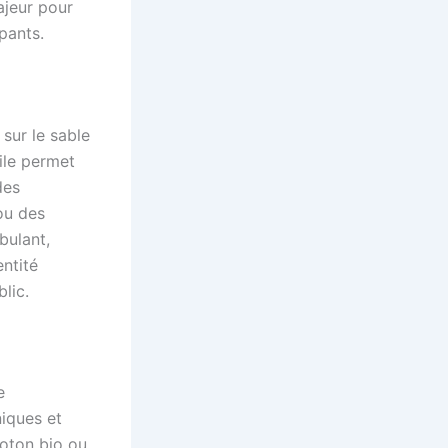
ajeur pour
ipants.
 sur le sable
ile permet
des
ou des
bulant,
ntité
lic.
e
niques et
oton bio ou