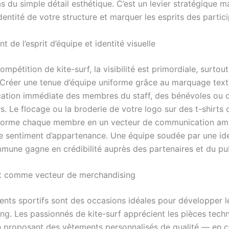
s du simple détail esthétique. C’est un levier stratégique m
identité de votre structure et marquer les esprits des partic
 de l’esprit d’équipe et identité visuelle
ompétition de kite-surf, la visibilité est primordiale, surtout
u. Créer une tenue d’équipe uniforme grâce au marquage text
ication immédiate des membres du staff, des bénévoles ou 
s. Le flocage ou la broderie de votre logo sur des t-shirts 
sforme chaque membre en un vecteur de communication am
le sentiment d’appartenance. Une équipe soudée par une ide
mmune gagne en crédibilité auprès des partenaires et du pub
t comme vecteur de merchandising
nts sportifs sont des occasions idéales pour développer l
ng. Les passionnés de kite-surf apprécient les pièces tech
n proposant des vêtements personnalisés de qualité — en c