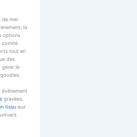
d de mer.
vénement, la
s options
e comité
rts tout en
que des
 gérer le
 goodies.
re événement
s
gravées,
n tissu
aux
’univers