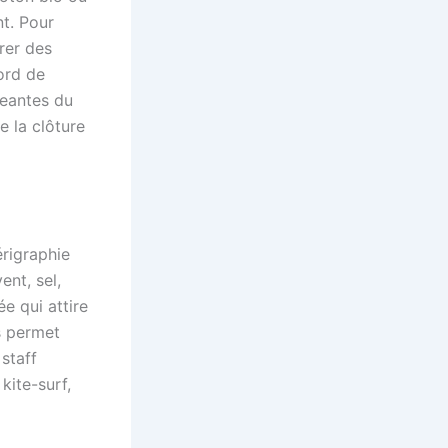
nt. Pour
rer des
ord de
eantes du
e la clôture
érigraphie
ent, sel,
e qui attire
és permet
staff
kite-surf,